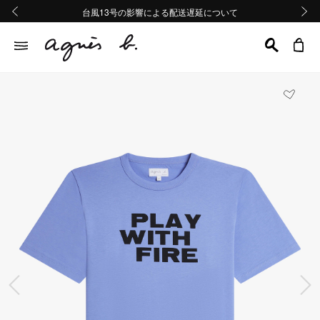
熊本地域地震の影響による配送遅延について
熊本地域地震の影響による配送遅延について
台風13号の影響による配送遅延について
Summer Sale 2buy10%OFF!!
Summer Sale 2buy10%OFF!!
前の画像
次の画
前の画像
次