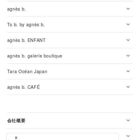
agnès b.
To b. by agnès b.
agnès b. ENFANT
agnès b. galerie boutique
Tara Océan Japan
agnès b. CAFÉ
会社概要
リーガル