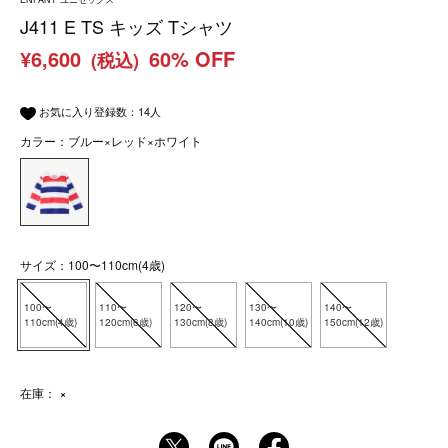
J411 E TS キッズ Tシャツ
¥6,600
60% OFF
(税込)
お気に入り登録数：
14
人
カラー：ブルー×レッド×ホワイト
サイズ：100〜110cm(4歳)
100〜
110〜
120〜
130〜
140〜
110cm(4歳)
120cm(6歳)
130cm(8歳)
140cm(10歳)
150cm(12歳)
在庫：
×