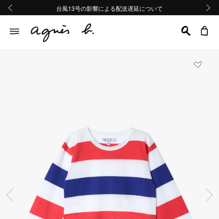
熊本地域地震の影響による配送遅延について
熊本地域地震の影響による配送遅延について
台風13号の影響による配送遅延について
Summer Sale 2buy10%OFF!!
Summer Sale 2buy10%OFF!!
前の画像
次の画
前の画像
次