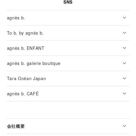
SNS
agnès b.
To b. by agnès b.
agnès b. ENFANT
agnès b. galerie boutique
Tara Océan Japan
agnès b. CAFÉ
会社概要