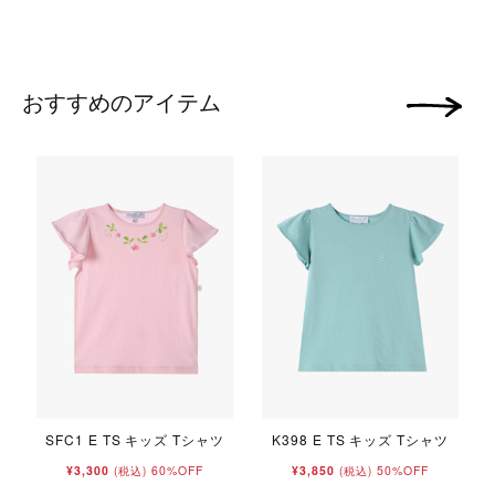
おすすめのアイテム
次の画像
ー
SFC1 E TS キッズ Tシャツ
K398 E TS キッズ Tシャツ
¥3,300
60%OFF
¥3,850
50%OFF
(税込)
(税込)