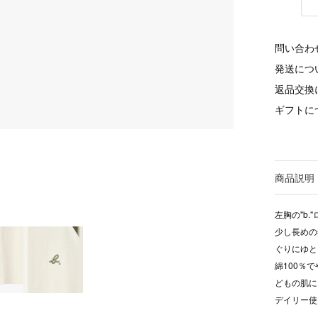
問い合わ
発送につ
返品交換
ギフトに
商品説明
左胸の"b
少し長めの
ぐりにゆと
綿100％
どもの肌に
デイリー使