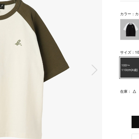
カラー：カ
サイズ：100
次の画像
100〜
110cm(4歳)
在庫：
△