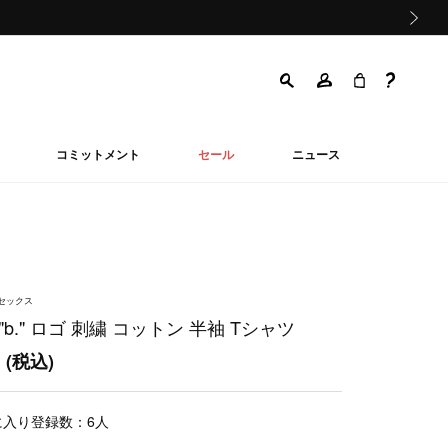
次の画像
コミットメント
セール
ニュース
ニセックス
"b." ロゴ 刺繍 コットン 半袖 Tシャツ
0
(税込)
に入り登録数：
6
人