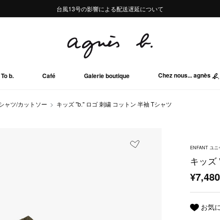
熊本地域地震の影響による配送遅延について
熊本地域地震の影響による配送遅延について
台風13号の影響による配送遅延について
Summer Sale 2buy10%OFF!!
Summer Sale 2buy10%OFF!!
Chez nous... agnès
To b.
Café
Galerie boutique
Tシャツ/カットソー
キッズ "b." ロゴ 刺繍 コットン 半袖 Tシャツ
ENFANT ユ
キッズ 
¥7,48
お気