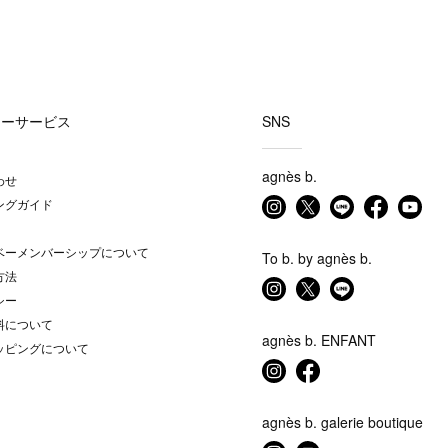
マーサービス
SNS
agnès b.
わせ
ングガイド
ベーメンバーシップについて
To b. by agnès b.
方法
シー
料について
agnès b. ENFANT
ッピングについて
agnès b. galerie boutique