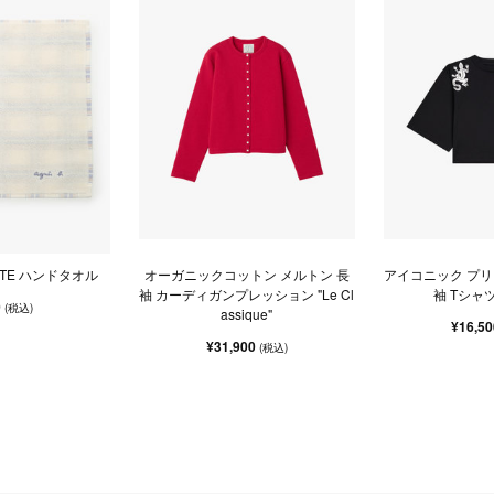
ETTE ハンドタオル
オーガニックコットン メルトン 長
アイコニック プリ
袖 カーディガンプレッション "Le Cl
袖 Tシャツ 
0
(税込)
assique"
¥16,5
¥31,900
(税込)