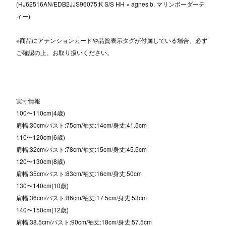
(HJ62516AN/EDB2JJS96075:K S/S HH × agnes b. マリンボーダーテ
ィー)
※商品にアテンションカードや品質表示タグが付属している場合、必ず
ご確認の上、お取り扱いください。
実寸情報
100〜110cm(4歳)
肩幅:30cm/バスト:75cm/袖丈:14cm/身丈:41.5cm
110〜120cm(6歳)
肩幅:32cm/バスト:78cm/袖丈:15cm/身丈:45.5cm
120〜130cm(8歳)
肩幅:35cm/バスト:83cm/袖丈:16cm/身丈:50cm
130〜140cm(10歳)
肩幅:36cm/バスト:86cm/袖丈:17.5cm/身丈:53cm
140〜150cm(12歳)
肩幅:38.5cm/バスト:90cm/袖丈:18cm/身丈:57.5cm