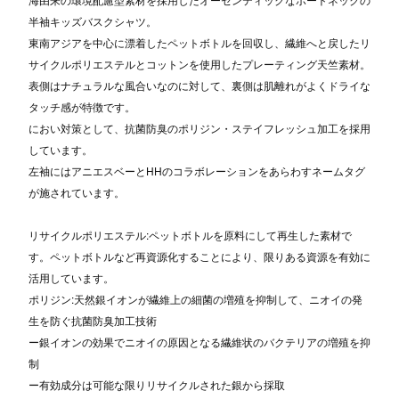
半袖キッズバスクシャツ。
東南アジアを中心に漂着したペットボトルを回収し、繊維へと戻したリ
サイクルポリエステルとコットンを使用したプレーティング天竺素材。
表側はナチュラルな風合いなのに対して、裏側は肌離れがよくドライな
タッチ感が特徴です。
におい対策として、抗菌防臭のポリジン・ステイフレッシュ加工を採用
しています。
左袖にはアニエスベーとHHのコラボレーションをあらわすネームタグ
が施されています。
リサイクルポリエステル:ペットボトルを原料にして再生した素材で
す。ペットボトルなど再資源化することにより、限りある資源を有効に
活用しています。
ポリジン:天然銀イオンが繊維上の細菌の増殖を抑制して、ニオイの発
生を防ぐ抗菌防臭加工技術
ー銀イオンの効果でニオイの原因となる繊維状のバクテリアの増殖を抑
制
ー有効成分は可能な限りリサイクルされた銀から採取