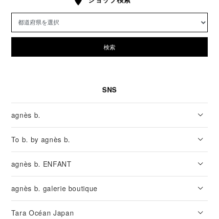
検索
SNS
agnès b.
To b. by agnès b.
agnès b. ENFANT
agnès b. galerie boutique
Tara Océan Japan