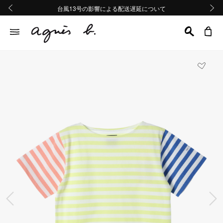
熊本地域地震の影響による配送遅延について
熊本地域地震の影響による配送遅延について
台風13号の影響による配送遅延について
Summer Sale 2buy10%OFF!!
Summer Sale 2buy10%OFF!!
前の画像
次の画
前の画像
次