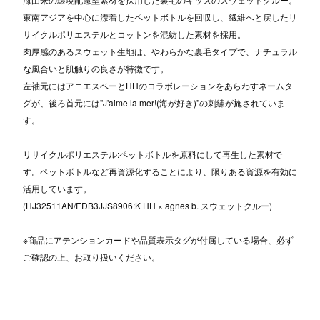
東南アジアを中心に漂着したペットボトルを回収し、繊維へと戻したリ
サイクルポリエステルとコットンを混紡した素材を採用。
肉厚感のあるスウェット生地は、やわらかな裏毛タイプで、ナチュラル
な風合いと肌触りの良さが特徴です。
左袖元にはアニエスベーとHHのコラボレーションをあらわすネームタ
グが、後ろ首元には"J'aime la mer!(海が好き)"の刺繍が施されていま
す。
リサイクルポリエステル:ペットボトルを原料にして再生した素材で
す。ペットボトルなど再資源化することにより、限りある資源を有効に
活用しています。
(HJ32511AN/EDB3JJS8906:K HH × agnes b. スウェットクルー)
※商品にアテンションカードや品質表示タグが付属している場合、必ず
ご確認の上、お取り扱いください。