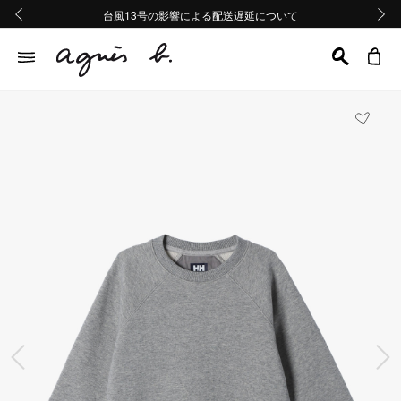
熊本地域地震の影響による配送遅延について
熊本地域地震の影響による配送遅延について
台風13号の影響による配送遅延について
Summer Sale 2buy10%OFF!!
Summer Sale 2buy10%OFF!!
前の画像
次の画
前の画像
次