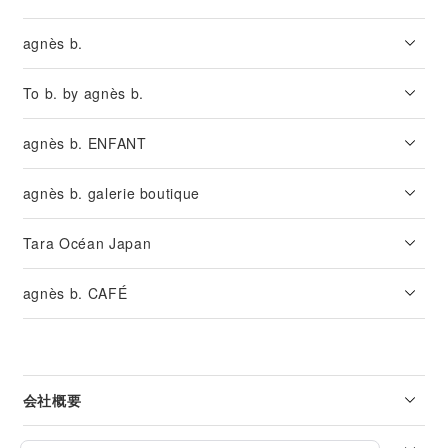
agnès b.
To b. by agnès b.
agnès b. ENFANT
agnès b. galerie boutique
Tara Océan Japan
agnès b. CAFÉ
会社概要