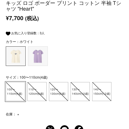
キッズ ロゴ ボーダー プリント コットン 半袖 Tシ
ャツ "Heart"
¥7,700
(税込)
お気に入り登録数：
3
人
カラー：ホワイト
サイズ：100〜110cm(4歳)
100〜
110〜
120〜
130〜
140〜
110cm(4歳)
120cm(6歳)
130cm(8歳)
140cm(10歳)
150cm(12歳)
在庫：
×