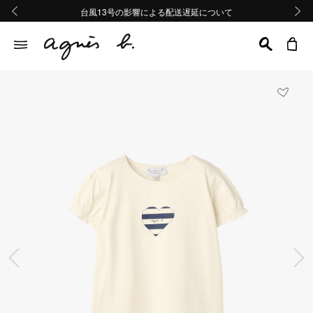
熊本地域地震の影響による配送遅延について
熊本地域地震の影響による配送遅延について
台風13号の影響による配送遅延について
Summer Sale 2buy10%OFF!!
Summer Sale 2buy10%OFF!!
前の画像
次の画
前の画像
次