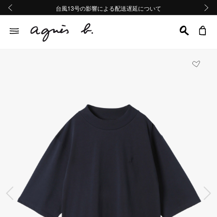
熊本地域地震の影響による配送遅延について
熊本地域地震の影響による配送遅延について
台風13号の影響による配送遅延について
Summer Sale 2buy10%OFF!!
Summer Sale 2buy10%OFF!!
前の画像
次の画
前の画像
次