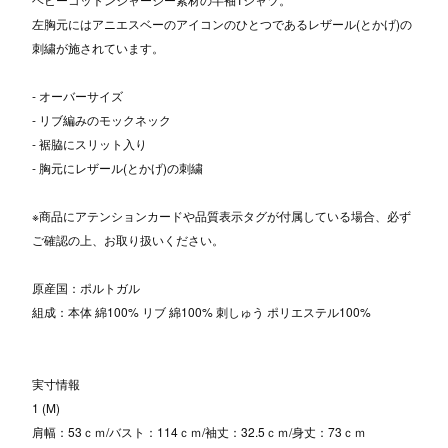
左胸元にはアニエスベーのアイコンのひとつであるレザール(とかげ)の
刺繍が施されています。
- オーバーサイズ
- リブ編みのモックネック
- 裾脇にスリット入り
- 胸元にレザール(とかげ)の刺繍
※商品にアテンションカードや品質表示タグが付属している場合、必ず
ご確認の上、お取り扱いください。
原産国：ポルトガル
組成：本体 綿100% リブ 綿100% 刺しゅう ポリエステル100%
実寸情報
1 (M)
肩幅：53ｃｍ/バスト：114ｃｍ/袖丈：32.5ｃｍ/身丈：73ｃｍ