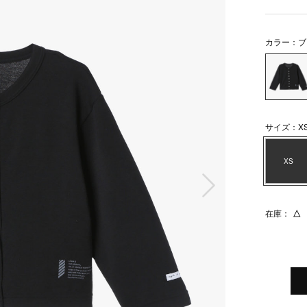
カラー：ブ
サイズ：X
XS
次の画像
在庫：
△