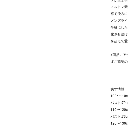
メルトン素
襟で後ろに
メンズライ
半袖にした
化させ続け
を超えて愛
※商品にア
ずご確認の
実寸情報
100〜110c
バスト:72c
110〜120c
バスト:76c
120〜130c