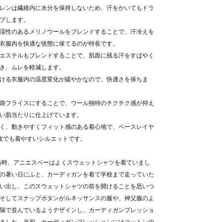
レンは繊維内に水分を保持しないため、汗をかいてもドラ
プします。
湿性のあるメリノウールをブレンドすることで、汗冷えを
衣服内を快適な状態に保てるのが特長です。
エステルもブレンドすることで、肌面に残る汗をすばやく
き、ムレを軽減します。
ける衣服内の温度変化が緩やかなので、快適さを保ちま
袋フライスにすることで、ウール独特のチクチク感が抑え
い肌当たりに仕上げています。
く、動きやすくフィット感のある着心地で、ベースレイヤ
枚でも着やすいシルエットです。
年当時、アニエスベーはよくスウェットシャツを着ていまし
の暑い日にふと、カーディガンを着て学校まで走っていた
い出し、このスウェットシャツの前を開けることを思いつ
そしてスナップボタンがルネッサンスの服や、神父服のよ
隔で並んでいるようデザインし、カーディガンプレッショ
ました。当初、カーディガンプレッションにはコットンの