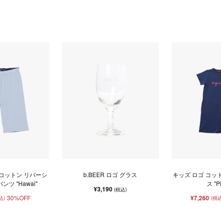
 コットン リバーシ
b.BEER ロゴ グラス
キッズ ロゴ コッ
ンツ "Hawai"
ス "Pi
¥3,190
(税込)
30%OFF
¥7,260
込)
(税込