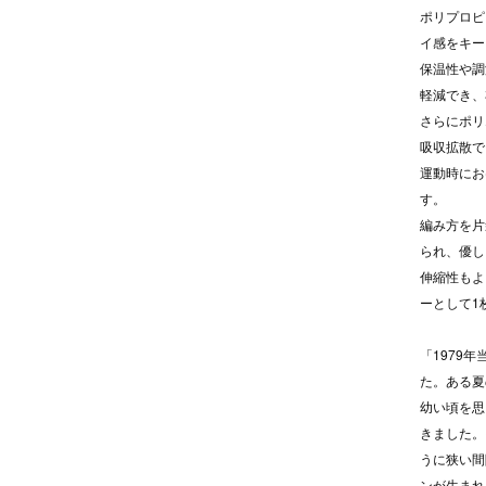
ポリプロピ
イ感をキー
保温性や調
軽減でき、
さらにポリ
吸収拡散で
運動時にお
す。
編み方を片
られ、優し
伸縮性もよ
ーとして1
「1979
た。ある夏
幼い頃を思
きました。
うに狭い間
ンが生まれ