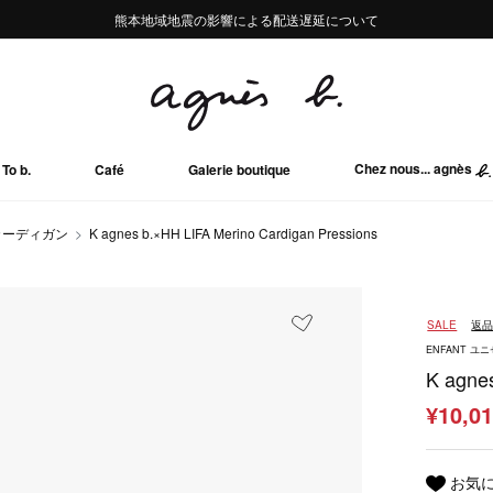
熊本地域地震の影響による配送遅延について
熊本地域地震の影響による配送遅延について
Summer Sale 2buy10%OFF!!
Summer Sale 2buy10%OFF!!
Chez nous... agnès
To b.
Café
Galerie boutique
カーディガン
K agnes b.×HH LIFA Merino Cardigan Pressions
SALE
返
ENFANT ユ
K agne
¥10,0
お気