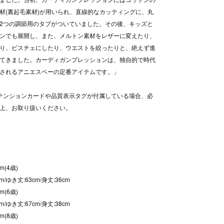
材(裏起毛素材)が用いられ、直線的なカッティングに、丸
2つの調節用のタブがついていました。その後、キッズと
ンでも展開し、また、メルトン素材をレザーに変えたり、
り、ビスチェにしたり、ウエストを絞ったりと、絶えず進
てきました。カーディガンプレッションは、独自的で時代
されるアニエスベーの定番アイテムです。」
テンションカードや品質表示タグが付属している場合、必
上、お取り扱いください。
m(4歳)
m/ゆき丈:63cm/身丈:36cm
m(6歳)
m/ゆき丈:67cm/身丈:38cm
m(8歳)