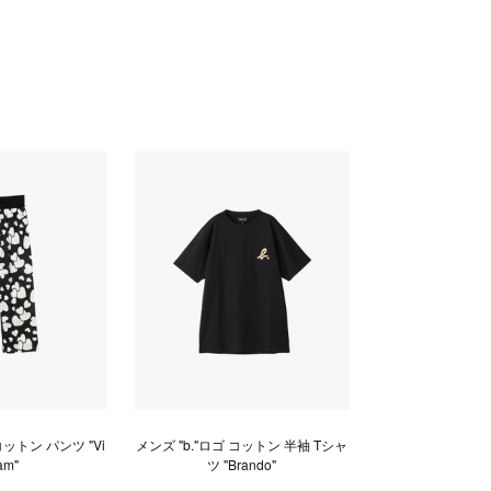
ットン パンツ "Vi
メンズ "b."ロゴ コットン 半袖 Tシャ
am"
ツ "Brando"