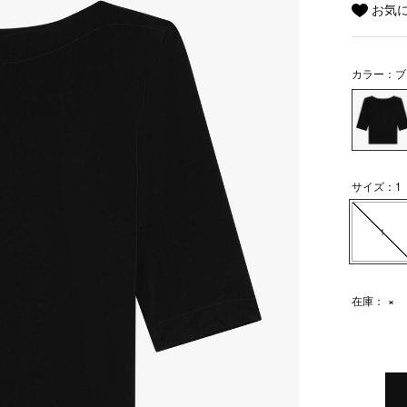
お気
カラー：ブ
サイズ：1
1
在庫：
×