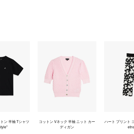
コットン 半袖 Tシャツ
コットン Vネック 半袖 ニット カー
ハート プリント コ
style"
ディガン
etn