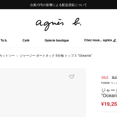
熊本地域地震の影響による配送遅延について
熊本地域地震の影響による配送遅延について
台風13号の影響による配送遅延について
Summer Sale 2buy10%OFF!!
Summer Sale 2buy10%OFF!!
Chez nous... agnès
To b.
Café
Galerie boutique
/カットソー
ジャージー ボートネック 5分袖 トップス ”Oceania”
SALE
返
FEMME ウィ
ジャー
”Ocean
¥19,2