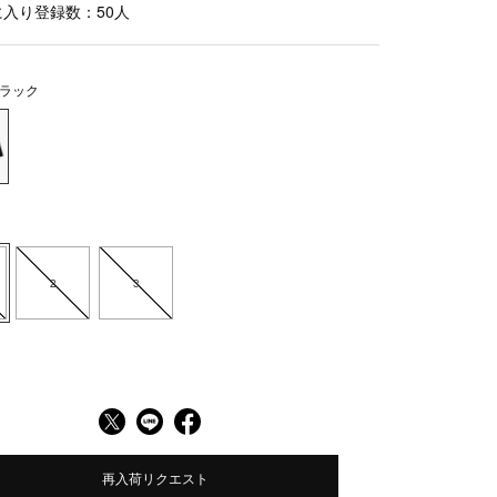
に入り登録数：
50
人
ラック
2
3
再入荷リクエスト