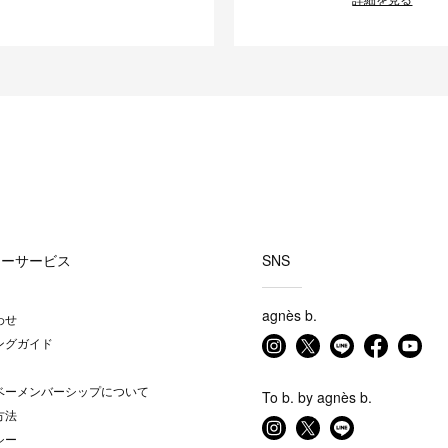
マーサービス
SNS
agnès b.
わせ
ングガイド
ベーメンバーシップについて
To b. by agnès b.
方法
シー