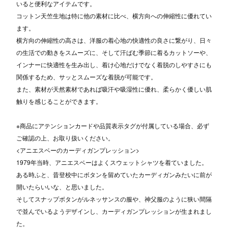
いると便利なアイテムです。
コットン天竺生地は特に他の素材に比べ、横方向への伸縮性に優れてい
ます。
横方向の伸縮性の高さは、洋服の着心地の快適性の良さに繋がり、日々
の生活での動きをスムーズに、そして汗ばむ季節に着るカットソーや、
インナーに快適性を生み出し、着け心地だけでなく着脱のしやすさにも
関係するため、サッとスムーズな着脱が可能です。
また、素材が天然素材であれば吸汗や吸湿性に優れ、柔らかく優しい肌
触りを感じることができます。
※商品にアテンションカードや品質表示タグが付属している場合、必ず
ご確認の上、お取り扱いください。
<アニエスベーのカーディガンプレッション>
1979年当時、アニエスベーはよくスウェットシャツを着ていました。
ある時ふと、昔登校中にボタンを留めていたカーディガンみたいに前が
開いたらいいな、と思いました。
そしてスナップボタンがルネッサンスの服や、神父服のように狭い間隔
で並んでいるようデザインし、カーディガンプレッションが生まれまし
た。