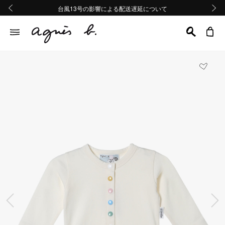
熊本地域地震の影響による配送遅延について
熊本地域地震の影響による配送遅延について
台風13号の影響による配送遅延について
Summer Sale 2buy10%OFF!!
Summer Sale 2buy10%OFF!!
前の画像
次の画
前の画像
次