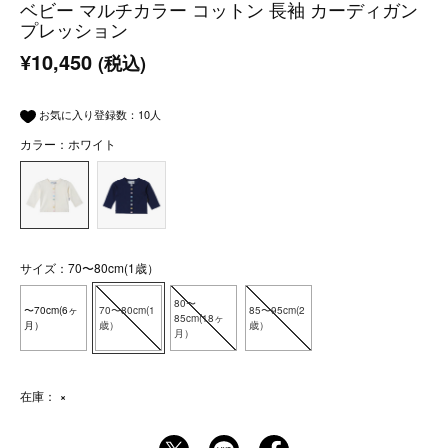
ベビー マルチカラー コットン 長袖 カーディガン
プレッション
¥10,450
(税込)
お気に入り登録数：
10
人
カラー：ホワイト
サイズ：70〜80cm(1歳）
80〜
〜70cm(6ヶ
70〜80cm(1
85〜95cm(2
85cm(18ヶ
月）
歳）
歳）
月）
在庫：
×