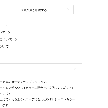
店頭在庫を確認する
せ
いて
について
ついて
ー定番のカーディガンプレッション。
ーらしい明るいバイカラーの配色と、左胸にb.ロゴをあし
インです。
上げてくれるようなコーデに合わせやすいシーズンカラー
います。