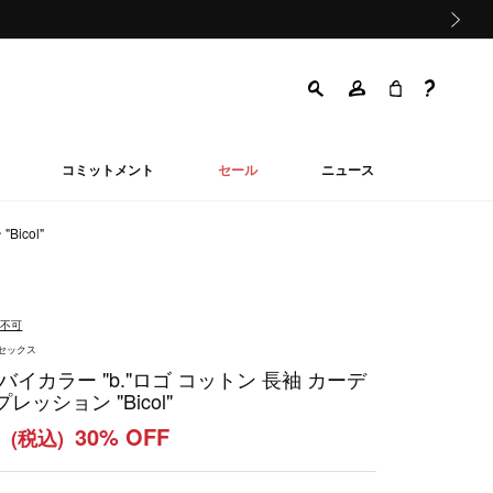
次の画像
コミットメント
セール
ニュース
icol"
品不可
ニセックス
バイカラー "b."ロゴ コットン 長袖 カーデ
レッション "Bicol"
0
30% OFF
(税込)