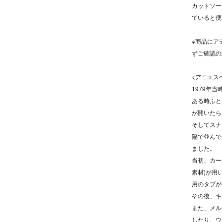
カットソー
ていると便
※商品にア
ずご確認の
<アニエス
1979年
ある時ふと
が開いたら
そしてスナ
隔で並んで
ました。
当初、カー
素材)が用
用のタブが
その後、キ
また、メル
したり、ウ