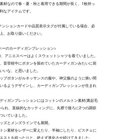
素材なので春・夏・秋と着用できる期間が長く、1枚持っ
利なアイテムです。
テンションカードや品質表示タグが付属している場合、必
上、お取り扱いください。
ベーのカーディガンプレッション>
当時、アニエスベーはよくスウェットシャツを着ていました。
、昔登校中にボタンを留めていたカーディガンみたいに前
いいな、と思いました。
ップボタンがルネッサンスの服や、神父服のように狭い間
いるようデザインし、カーディガンプレッションが生まれ
ディガンプレッションにはコットンのメルトン素材(裏起毛
いられ、直線的なカッティングに、丸襟で後ろに2つの調節
ついていました。
ッズとメンズラインでも展開。
トン素材をレザーに変えたり、半袖にしたり、ビスチェに
エストを絞ったりと、絶えず進化させ続けてきました。