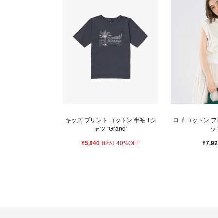
キッズ プリント コットン 半袖 Tシ
ロゴ コットン 
ャツ "Grand"
ッ
¥5,940
40%OFF
¥7,9
(税込)