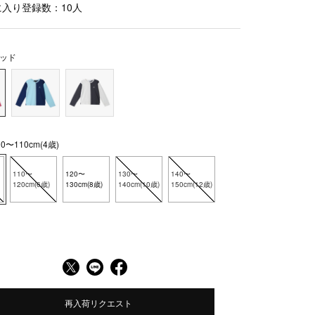
に入り登録数：
10
人
ッド
〜110cm(4歳)
110〜
120〜
130〜
140〜
120cm(6歳)
130cm(8歳)
140cm(10歳)
150cm(12歳)
再入荷リクエスト