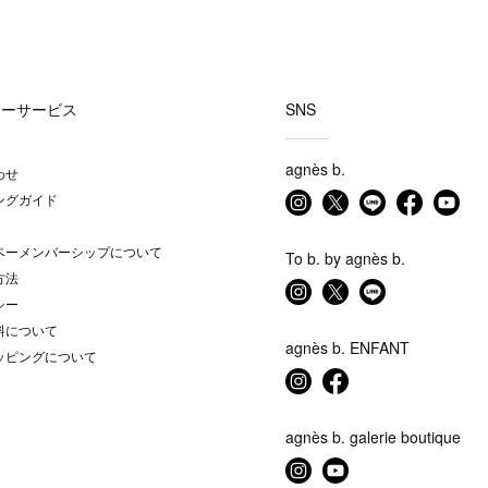
マーサービス
SNS
agnès b.
わせ
ングガイド
ベーメンバーシップについて
To b. by agnès b.
方法
シー
料について
agnès b. ENFANT
ッピングについて
agnès b. galerie boutique