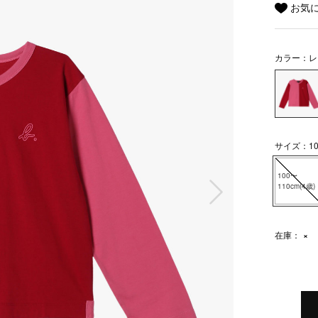
お気
カラー：レ
サイズ：100
100〜
次の画像
110cm(4歳)
在庫：
×