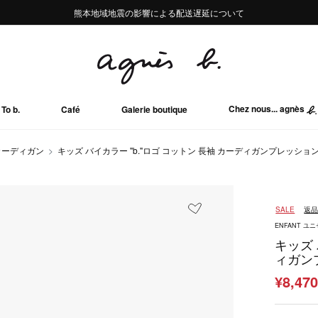
熊本地域地震の影響による配送遅延について
熊本地域地震の影響による配送遅延について
Summer Sale 2buy10%OFF!!
Summer Sale 2buy10%OFF!!
Chez nous... agnès
To b.
Café
Galerie boutique
カーディガン
キッズ バイカラー "b."ロゴ コットン 長袖 カーディガンプレッション "B
SALE
返
ENFANT ユ
キッズ 
ィガンプ
¥8,47