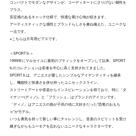
コンパクトでモダンなデザインが、コーディネートにさりげない個性を
プラス。
安定感のあるキャッチ仕様で、快適な着け心地が続きます。
アーティスティックな感性とブランドらしさを兼ね備えた、ユニークな
一点です。
※こちらは片耳用ピアスです。
＜SPORT b.＞
1999年にマルセイユに最初のブティックをオープンして以来、SPORT
b.のコレクションは若者を中心に高く支持されてきました。
SPORT b.は、アニエスが愛したシンプルなアイデンティティを継承
し、機能性と快適さを併せ持ったユニセックスライン。
ストリートアートや音楽からインスピレーションを得ており、特に「ダ
イナソー(ディノ)」と「フラッシュ」はブランドのアイコンです。
「ディノ」はアニエスの孫が子供の頃に大好きだった"恐竜のおもち
ゃ"がモデル。
いつも勇気を持って新しい事にチャレンジし、音楽のスピリットを受け
継ぎながらもユーモアを忘れないユニークなキャラクターです。