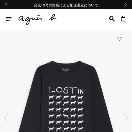
熊本地域地震の影響による配送遅延について
熊本地域地震の影響による配送遅延について
台風13号の影響による配送遅延について
Summer Sale 2buy10%OFF!!
Summer Sale 2buy10%OFF!!
前の画像
次の画
前の画像
次