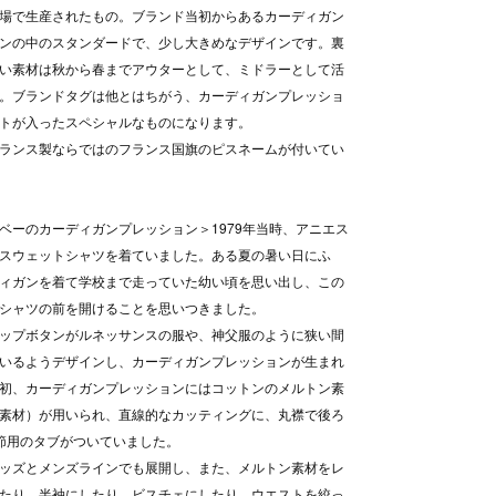
場で生産されたもの。ブランド当初からあるカーディガン
ンの中のスタンダードで、少し大きめなデザインです。裏
い素材は秋から春までアウターとして、ミドラーとして活
。ブランドタグは他とはちがう、カーディガンプレッショ
トが入ったスペシャルなものになります。
ランス製ならではのフランス国旗のピスネームが付いてい
ベーのカーディガンプレッション＞1979年当時、アニエス
スウェットシャツを着ていました。ある夏の暑い日にふ
ィガンを着て学校まで走っていた幼い頃を思い出し、この
シャツの前を開けることを思いつきました。
ップボタンがルネッサンスの服や、神父服のように狭い間
いるようデザインし、カーディガンプレッションが生まれ
初、カーディガンプレッションにはコットンのメルトン素
素材）が用いられ、直線的なカッティングに、丸襟で後ろ
節用のタブがついていました。
ッズとメンズラインでも展開し、また、メルトン素材をレ
たり、半袖にしたり、ビスチェにしたり、ウエストを絞っ