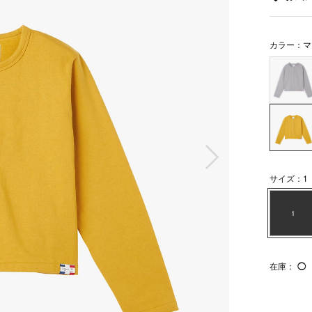
カラー：マ
次の画像
サイズ：1
1
在庫：
◯