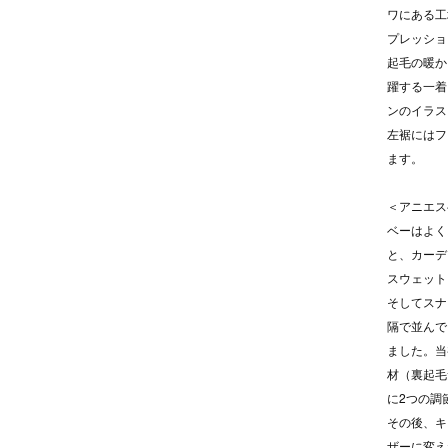
ワにある工
プレッショ
起毛の暖か
躍する一着
ンのイラス
左裾にはフ
ます。
＜アニエス
ベーはよく
と、カーデ
スウェット
そしてスナ
隔で並んで
ました。当
材（裏起毛
に2つの調
その後、キ
ザーに変え