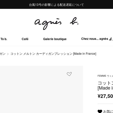
熊本地域地震の影響による配送遅延について
熊本地域地震の影響による配送遅延について
台風13号の影響による配送遅延について
Summer Sale 2buy10%OFF!!
Summer Sale 2buy10%OFF!!
Chez nous... agnès
To b.
Café
Galerie boutique
ガン
コットン メルトン カーディガンプレッション [Made in France]
FEMME ウィ
コット
[Made i
¥27,5
お気