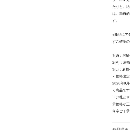
たりと、絶
は、独自的
す。
※商品にア
ずご確認
1(S)：肩
2(M)：肩
3(L)：肩
＜価格改定
2026年
く商品です
下げ札とサ
示価格が正
何卒ご了承
商品詳細