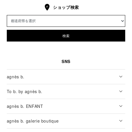
ショップ検索
検索
SNS
agnès b.
To b. by agnès b.
agnès b. ENFANT
agnès b. galerie boutique