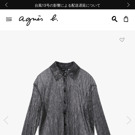
熊本地域地震の影響による配送遅延について
熊本地域地震の影響による配送遅延について
台風13号の影響による配送遅延について
Summer Sale 2buy10%OFF!!
Summer Sale 2buy10%OFF!!
前の画像
次の画
前の画像
次