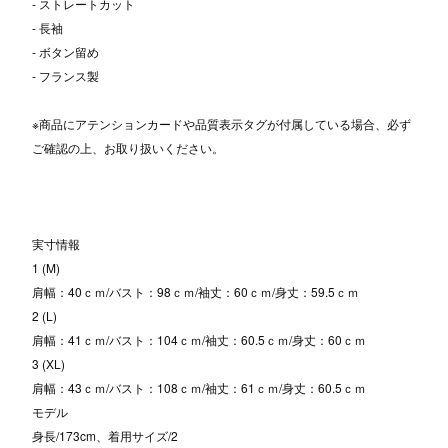
- ストレートカット
- 長袖
- ボタン留め
- フランス製
※商品にアテンションカードや品質表示タグが付属している場合、必ず
ご確認の上、お取り扱いください。
実寸情報
1 (M)
肩幅：40ｃｍ/バスト：98ｃｍ/袖丈：60ｃｍ/身丈：59.5ｃｍ
2 (L)
肩幅：41ｃｍ/バスト：104ｃｍ/袖丈：60.5ｃｍ/身丈：60ｃｍ
3 (XL)
肩幅：43ｃｍ/バスト：108ｃｍ/袖丈：61ｃｍ/身丈：60.5ｃｍ
モデル
身長/173cm、着用サイズ/2