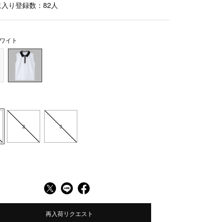
に入り登録数：
82
人
ワイト
2
3
再入荷リクエスト