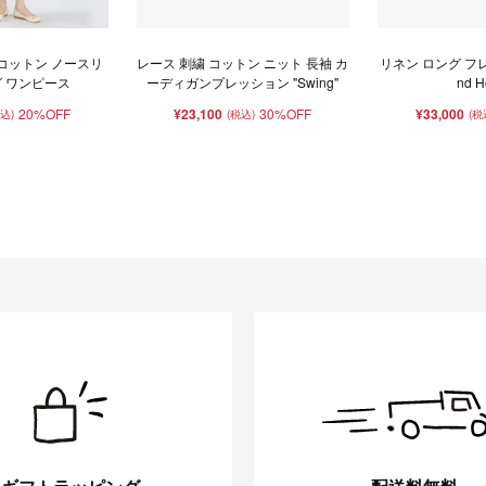
コットン ノースリ
レース 刺繍 コットン ニット 長袖 カ
リネン ロング フレ
グ ワンピース
ーディガンプレッション "Swing"
nd H
20%OFF
¥23,100
30%OFF
¥33,000
税込)
(税込)
(税