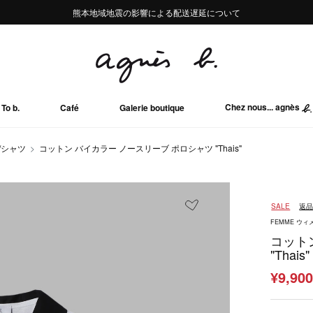
熊本地域地震の影響による配送遅延について
熊本地域地震の影響による配送遅延について
Summer Sale 2buy10%OFF!!
Summer Sale 2buy10%OFF!!
Chez nous... agnès
To b.
Café
Galerie boutique
/シャツ
コットン バイカラー ノースリーブ ポロシャツ "Thais"
SALE
返
FEMME ウィ
コット
"Thais"
¥9,90