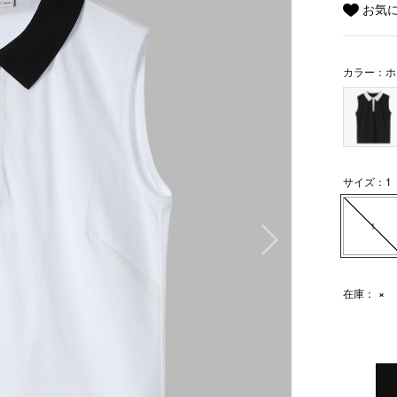
お気
カラー：ホ
サイズ：1
次の画像
1
在庫：
×