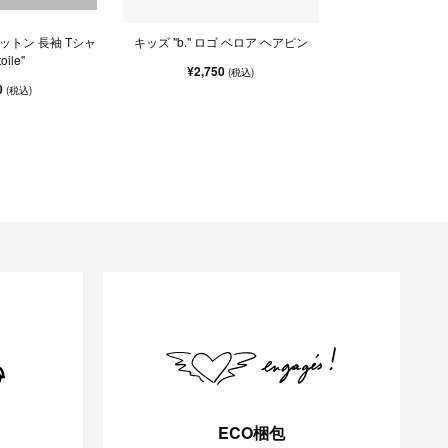
 コットン 長袖 Tシャ
キッズ "b." ロゴ ベロア ヘアピン
oile"
¥2,750
(税込)
0
(税込)
ECO梱包