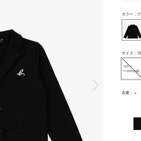
カラー：ブ
サイズ：100
100〜
110cm(4歳)
次の画像
在庫：
×