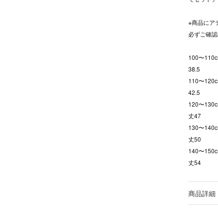
※商品にア
必ずご確
100〜11
38.5
110〜12
42.5
120〜13
丈47
130〜14
丈50
140〜15
丈54
商品詳細