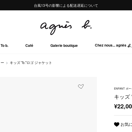
熊本地域地震の影響による配送遅延について
熊本地域地震の影響による配送遅延について
台風13号の影響による配送遅延について
Summer Sale 2buy10%OFF!!
Summer Sale 2buy10%OFF!!
Chez nous... agnès
To b.
Café
Galerie boutique
ター
キッズ "b."ロゴ ジャケット
ENFANT ボ
キッズ 
¥22,0
お気