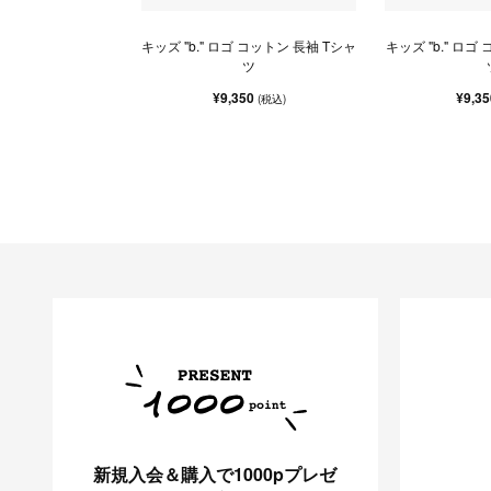
キッズ "b." ロゴ コットン 長袖 Tシャ
キッズ "b." ロゴ
ツ
¥9,350
¥9,3
(税込)
新規入会＆購入で1000pプレゼ