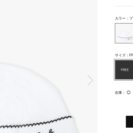
カラー：ブ
サイズ：FR
FREE
次の画像
在庫：
◯