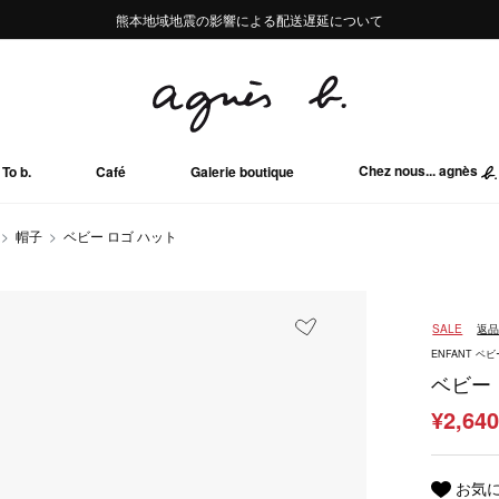
熊本地域地震の影響による配送遅延について
熊本地域地震の影響による配送遅延について
Summer Sale 2buy10%OFF!!
Summer Sale 2buy10%OFF!!
Chez nous... agnès
To b.
Café
Galerie boutique
帽子
ベビー ロゴ ハット
SALE
返
ENFANT ベビ
ベビー
¥2,64
お気