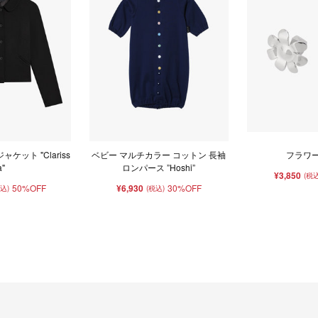
ケット "Clariss
ベビー マルチカラー コットン 長袖
フラワー
a"
ロンパース ”Hoshi”
¥3,850
(税込
50%OFF
¥6,930
30%OFF
税込)
(税込)