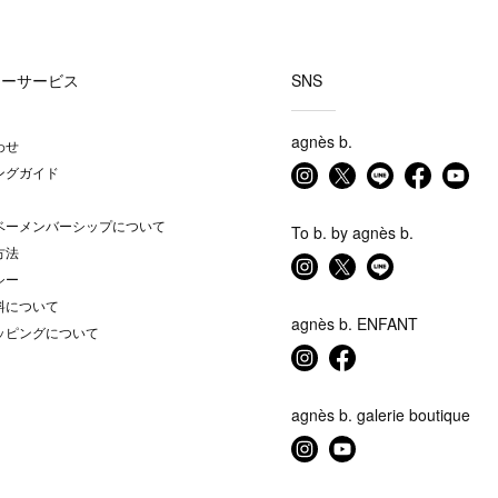
マーサービス
SNS
agnès b.
わせ
ングガイド
ベーメンバーシップについて
To b. by agnès b.
方法
シー
料について
agnès b. ENFANT
ッピングについて
agnès b. galerie boutique