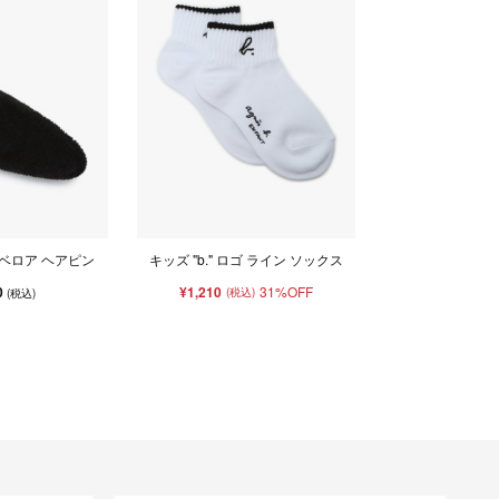
ゴ ベロア ヘアピン
キッズ "b." ロゴ ライン ソックス
0
¥1,210
31%OFF
(税込)
(税込)