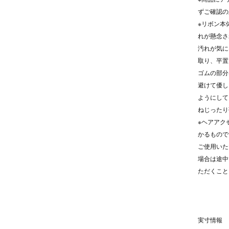
ずご確認の
※リボン本
れが懸念さ
汚れが気に
取り、平置
ゴムの部分
避けて優し
ようにして
ねじったり
※ヘアアク
かるもので
ご使用いた
場合は途中
ただくこと
実寸情報