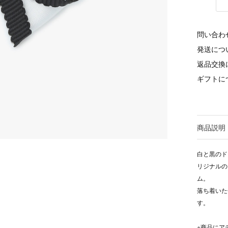
問い合わ
発送につ
返品交換
ギフトに
商品説明
白と黒のド
リジナルの
ム。
落ち着いた
す。
※商品にア