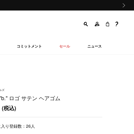
次の画像
コミットメント
セール
ニュース
ールズ
"b." ロゴ サテン ヘアゴム
0
(税込)
に入り登録数：
26
人