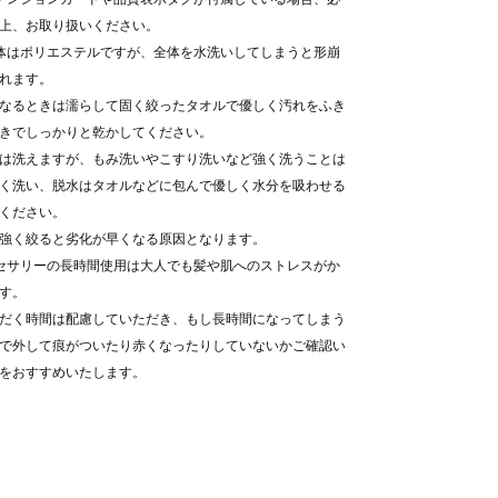
上、お取り扱いください。
体はポリエステルですが、全体を水洗いしてしまうと形崩
れます。
なるときは濡らして固く絞ったタオルで優しく汚れをふき
きでしっかりと乾かしてください。
は洗えますが、もみ洗いやこすり洗いなど強く洗うことは
く洗い、脱水はタオルなどに包んで優しく水分を吸わせる
ください。
強く絞ると劣化が早くなる原因となります。
セサリーの長時間使用は大人でも髪や肌へのストレスがか
す。
だく時間は配慮していただき、もし長時間になってしまう
で外して痕がついたり赤くなったりしていないかご確認い
をおすすめいたします。