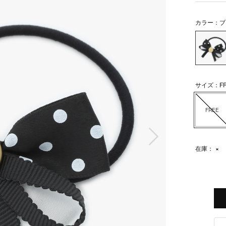
カラー：ブ
サイズ：FR
FREE
次の画像
在庫：
×