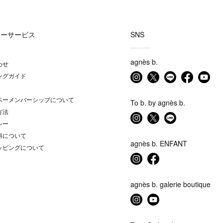
マーサービス
SNS
agnès b.
わせ
ングガイド
ベーメンバーシップについて
To b. by agnès b.
方法
シー
料について
agnès b. ENFANT
ッピングについて
agnès b. galerie boutique