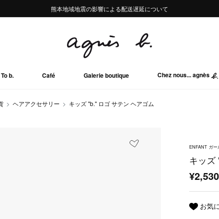
熊本地域地震の影響による配送遅延について
熊本地域地震の影響による配送遅延について
Summer Sale 2buy10%OFF!!
Summer Sale 2buy10%OFF!!
Chez nous... agnès
To b.
Café
Galerie boutique
貨
ヘアアクセサリー
キッズ "b." ロゴ サテン ヘアゴム
ENFANT ガ
キッズ 
¥2,53
お気