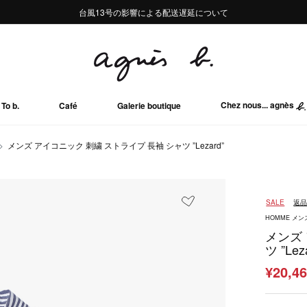
熊本地域地震の影響による配送遅延について
熊本地域地震の影響による配送遅延について
台風13号の影響による配送遅延について
Summer Sale 2buy10%OFF!!
Summer Sale 2buy10%OFF!!
Chez nous... agnès
To b.
Café
Galerie boutique
メンズ アイコニック 刺繍 ストライプ 長袖 シャツ ”Lezard”
SALE
返
HOMME メン
メンズ
ツ ”Lez
¥20,4