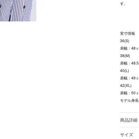
す。
実寸情報
36(S)
肩幅：48ｃ
38(M)
肩幅：48.
40(L)
肩幅：49ｃ
42(XL)
肩幅：50ｃ
モデル身長/
商品詳細
サイズ