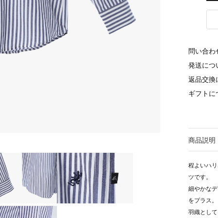
問い合わ
発送につ
返品交換
ギフトに
商品説明
程よいハリ
ツです。
細やかなデ
をプラス。
羽織として