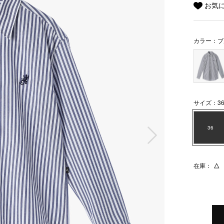
お気
カラー：ブ
サイズ：3
次の画像
36
在庫：
△