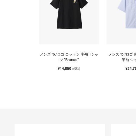
メンズ "b."ロゴ コットン 半袖 Tシャ
メンズ "b."ロゴ
ツ "Brando"
半袖 シャ
¥14,850
¥24,7
(税込)