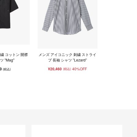
 刺繍 コットン 開襟
メンズ アイコニック 刺繍 ストライ
 "Mag"
プ 長袖 シャツ ”Lezard”
50
¥20,460
40%OFF
(税込)
(税込)