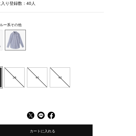
に入り登録数：
40
人
ルー系その他
6
38
40
42
カートに入れる