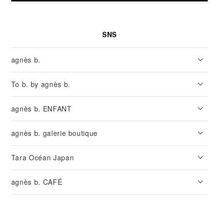
SNS
agnès b.
To b. by agnès b.
agnès b. ENFANT
agnès b. galerie boutique
Tara Océan Japan
agnès b. CAFÉ