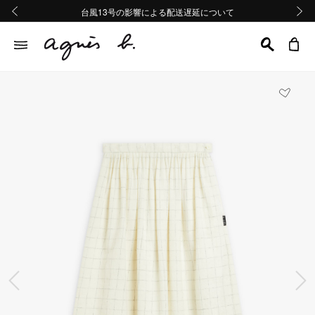
熊本地域地震の影響による配送遅延について
熊本地域地震の影響による配送遅延について
台風13号の影響による配送遅延について
Summer Sale 2buy10%OFF!!
Summer Sale 2buy10%OFF!!
前の画像
次の画
前の画像
次