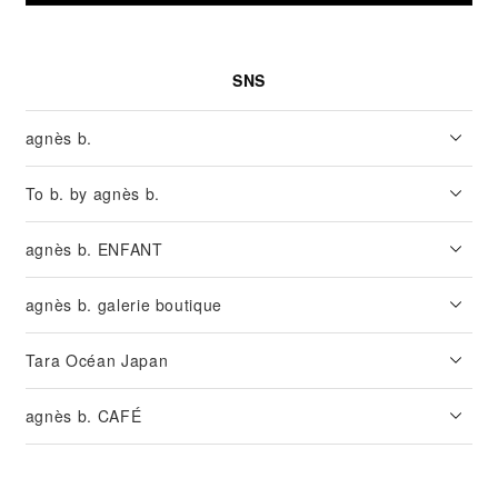
SNS
agnès b.
To b. by agnès b.
agnès b. ENFANT
agnès b. galerie boutique
Tara Océan Japan
agnès b. CAFÉ