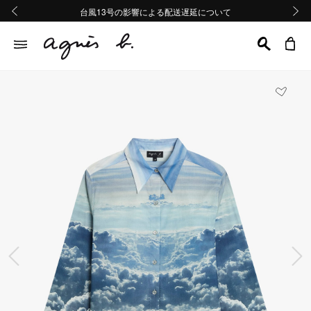
熊本地域地震の影響による配送遅延について
熊本地域地震の影響による配送遅延について
台風13号の影響による配送遅延について
Summer Sale 2buy10%OFF!!
Summer Sale 2buy10%OFF!!
前の画像
次の画
前の画像
次