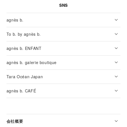
SNS
agnès b.
To b. by agnès b.
agnès b. ENFANT
agnès b. galerie boutique
Tara Océan Japan
agnès b. CAFÉ
会社概要