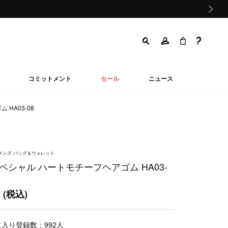
次の画像
コミットメント
セール
ニュース
HA03-08
ウィメンズ バッグ＆ウォレット
ペシャル ハートモチーフヘアゴム HA03-
0
(税込)
に入り登録数：
992
人