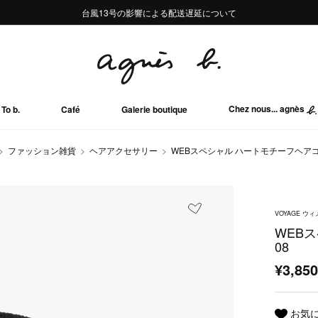
熊本地域地震の影響による配送遅延について
熊本地域地震の影響による配送遅延について
台風13号の影響による配送遅延について
Summer Sale 2buy10%OFF!!
Summer Sale 2buy10%OFF!!
Chez nous... agnès
To b.
Café
Galerie boutique
ファッション雑貨
ヘアアクセサリー
WEBスペシャル ハートモチーフヘアゴム 
VOYAGE 
WEBス
08
¥3,85
お気