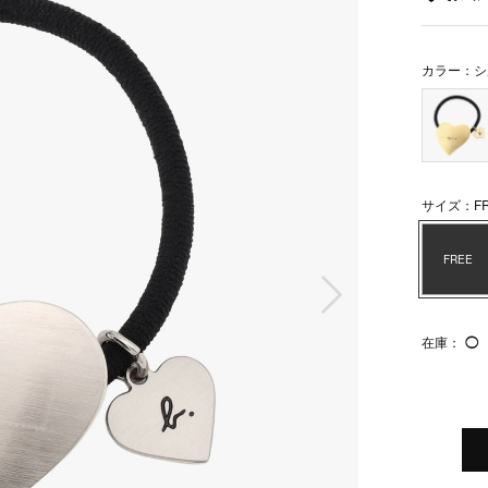
カラー：シ
サイズ：FR
FREE
次の画像
在庫：
◯