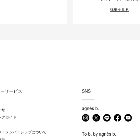
詳細を見る
マーサービス
SNS
agnès b.
わせ
ングガイド
ベーメンバーシップについて
To b. by agnès b.
方法