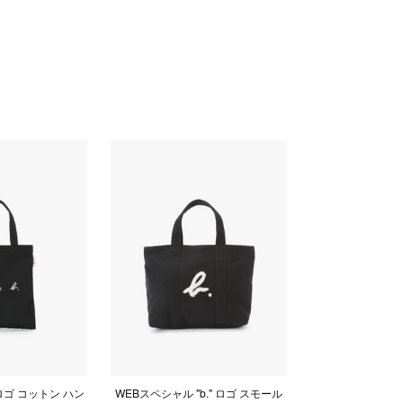
ロゴ コットン ハン
WEBスペシャル "b." ロゴ スモール