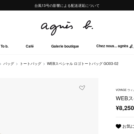
熊本地域地震の影響による配送遅延について
熊本地域地震の影響による配送遅延について
台風13号の影響による配送遅延について
Summer Sale 2buy10%OFF!!
Summer Sale 2buy10%OFF!!
Chez nous... agnès
To b.
Café
Galerie boutique
バッグ
トートバッグ
WEBスペシャル ロゴトートバッグ GO03‐02
VOYAGE 
WEBス
¥8,25
お気