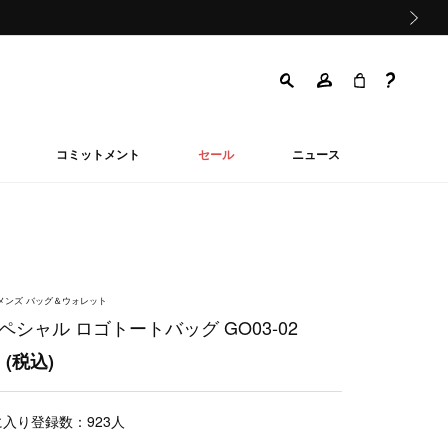
次の画像
コミットメント
セール
ニュース
ウィメンズ バッグ＆ウォレット
ペシャル ロゴトートバッグ GO03‐02
0
(税込)
に入り登録数：
923
人