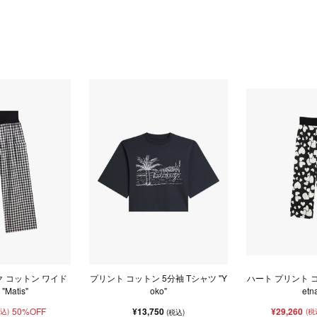
 コットン ワイド
プリント コットン 5分袖 Tシャツ "Y
ハート プリント コ
Matis"
oko"
etn
50%OFF
¥13,750
¥29,260
税込)
(税
(税込)