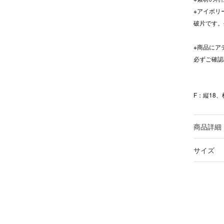
※アイボリ
破片です。
※商品にア
必ずご確認
F：縦18、
商品詳細
サイズ