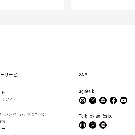
マーサービス
SNS
agnès b.
わせ
ングガイド
ベーメンバーシップについて
To b. by agnès b.
方法
シー