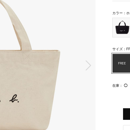
カラー：ホ
サイズ：FR
次の画像
FREE
在庫：
◯