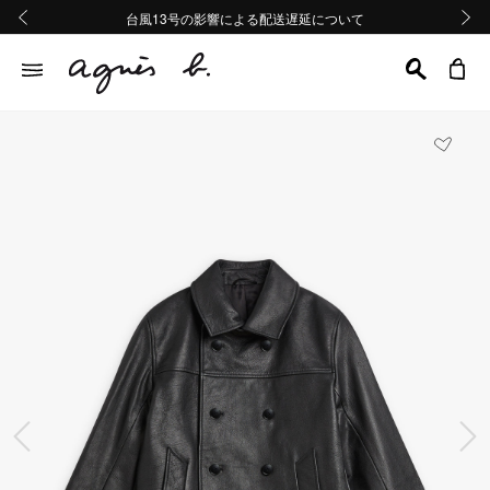
熊本地域地震の影響による配送遅延について
熊本地域地震の影響による配送遅延について
台風13号の影響による配送遅延について
Summer Sale 2buy10%OFF!!
Summer Sale 2buy10%OFF!!
前の画像
次の画
前の画像
次