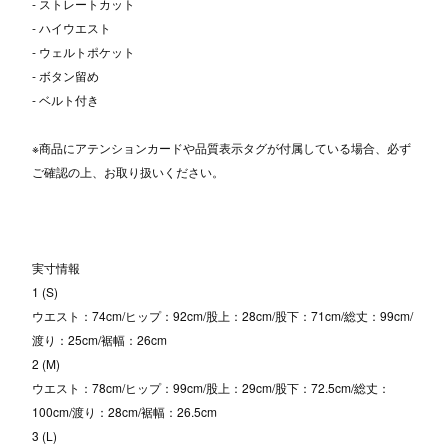
- ストレートカット
- ハイウエスト
- ウェルトポケット
- ボタン留め
- ベルト付き
※商品にアテンションカードや品質表示タグが付属している場合、必ず
ご確認の上、お取り扱いください。
実寸情報
1 (S)
ウエスト：74cm/ヒップ：92cm/股上：28cm/股下：71cm/総丈：99cm/
渡り：25cm/裾幅：26cm
2 (M)
ウエスト：78cm/ヒップ：99cm/股上：29cm/股下：72.5cm/総丈：
100cm/渡り：28cm/裾幅：26.5cm
3 (L)