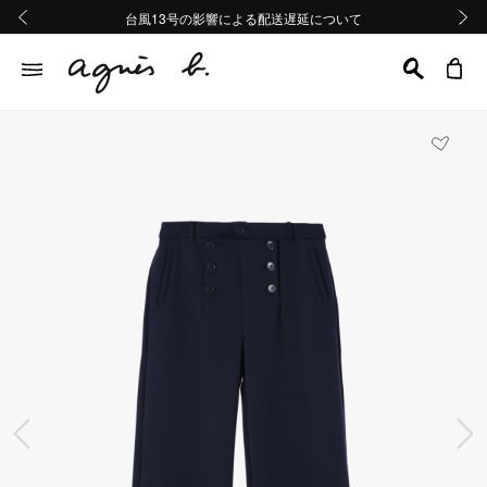
熊本地域地震の影響による配送遅延について
熊本地域地震の影響による配送遅延について
台風13号の影響による配送遅延について
Summer Sale 2buy10%OFF!!
Summer Sale 2buy10%OFF!!
前の画像
次の画
前の画像
次