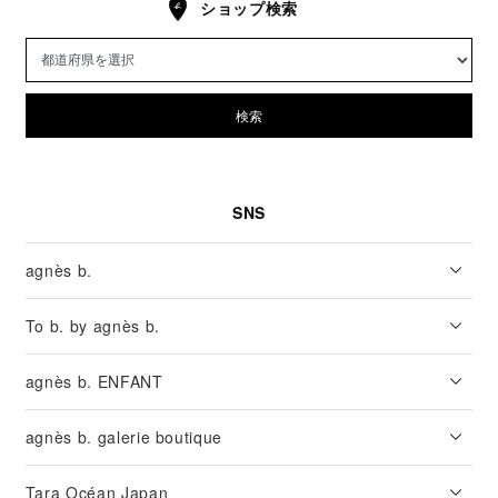
ショップ検索
検索
SNS
agnès b.
To b. by agnès b.
agnès b. ENFANT
agnès b. galerie boutique
Tara Océan Japan