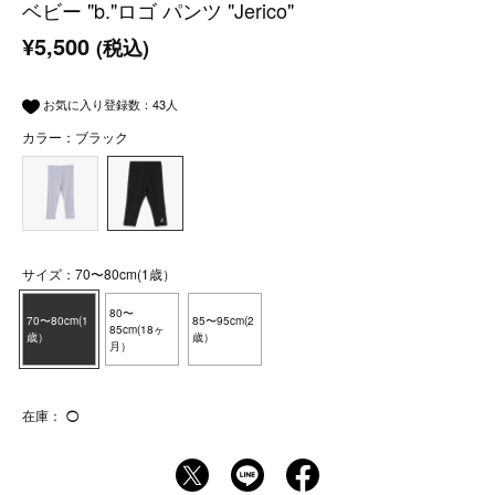
ベビー "b."ロゴ パンツ "Jerico"
¥5,500
(税込)
お気に入り登録数：
43
人
カラー：ブラック
サイズ：70〜80cm(1歳）
80〜
70〜80cm(1
85〜95cm(2
85cm(18ヶ
歳）
歳）
月）
在庫：
◯