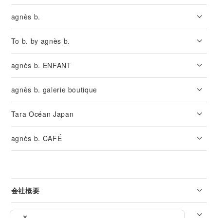
agnès b.
To b. by agnès b.
agnès b. ENFANT
agnès b. galerie boutique
Tara Océan Japan
agnès b. CAFÉ
会社概要
リーガル