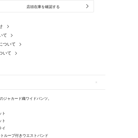
店頭在庫を確認する
せ
いて
について
ついて
のジャカード織ワイドパンツ。
ット
ット
ライ
ベルトループ付きウエストバンド