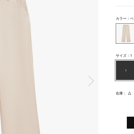
カラー：ベ
サイズ：1
1
次の画像
在庫：
△