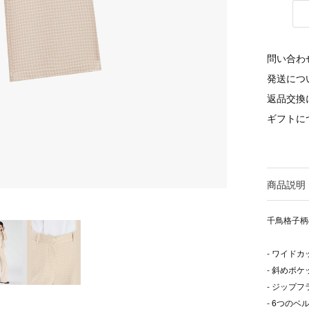
問い合わ
発送につ
返品交換
ギフトに
商品説明
千鳥格子柄
- ワイドカ
- 斜めポケ
- ジップフ
- 6つの