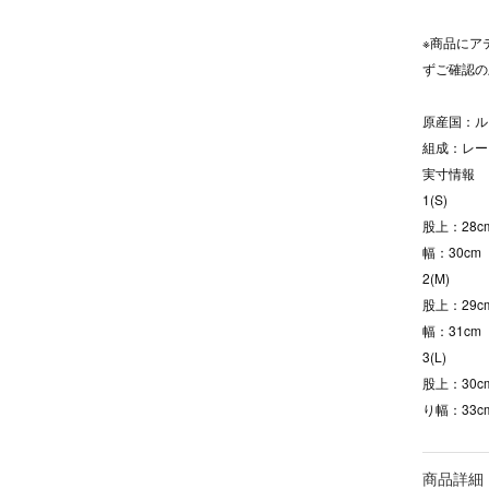
※商品にア
ずご確認の
原産国：ル
組成：レー
実寸情報
1(S)
股上：28c
幅：30cm
2(M)
股上：29c
幅：31cm
3(L)
股上：30c
り幅：33c
商品詳細