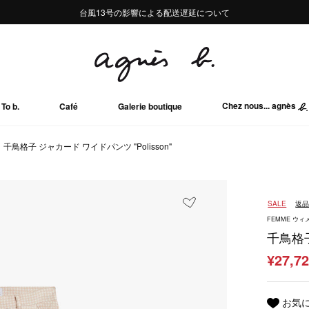
熊本地域地震の影響による配送遅延について
熊本地域地震の影響による配送遅延について
台風13号の影響による配送遅延について
Summer Sale 2buy10%OFF!!
Summer Sale 2buy10%OFF!!
Chez nous... agnès
To b.
Café
Galerie boutique
千鳥格子 ジャカード ワイドパンツ "Polisson"
SALE
返
FEMME ウィ
千鳥格子
¥27,7
お気