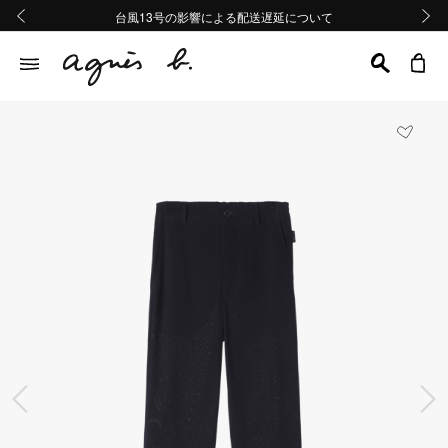
熊本地域地震の影響による配送遅延について
熊本地域地震の影響による配送遅延について
台風13号の影響による配送遅延について
Summer Sale 2buy10%OFF!!
Summer Sale 2buy10%OFF!!
前の画像
次の画
前の画像
次