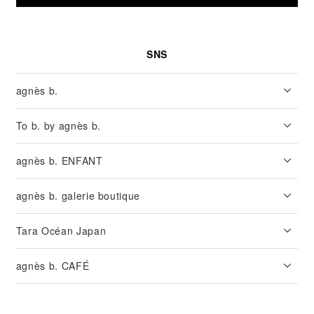
SNS
agnès b.
To b. by agnès b.
agnès b. ENFANT
agnès b. galerie boutique
Tara Océan Japan
agnès b. CAFÉ