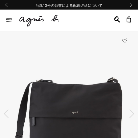
熊本地域地震の影響による配送遅延について
熊本地域地震の影響による配送遅延について
台風13号の影響による配送遅延について
Summer Sale 2buy10%OFF!!
Summer Sale 2buy10%OFF!!
前の画像
次の画
前の画像
次