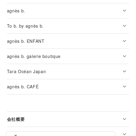
agnès b.
To b. by agnès b.
agnès b. ENFANT
agnès b. galerie boutique
Tara Océan Japan
agnès b. CAFÉ
会社概要
リーガル