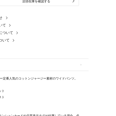
店頭在庫を確認する
せ
いて
について
ついて
ー定番人気のコットンジャージー素材のワイドパンツ。
ット
スト
テンションカードや品質表示タグが付属している場合、必