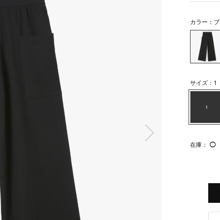
カラー：ブ
サイズ：1
1
次の画像
在庫：
◯