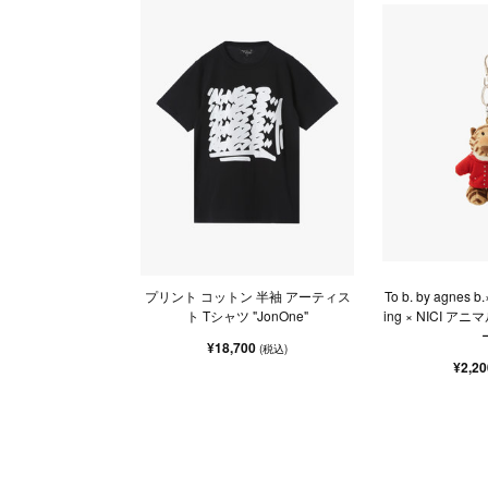
プリント コットン 半袖 アーティス
To b. by agnes b.
ト Tシャツ "JonOne"
ing × NICI 
¥18,700
(税込)
¥2,2