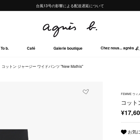
熊本地域地震の影響による配送遅延について
熊本地域地震の影響による配送遅延について
台風13号の影響による配送遅延について
Summer Sale 2buy10%OFF!!
Summer Sale 2buy10%OFF!!
Chez nous... agnès
To b.
Café
Galerie boutique
コットン ジャージー ワイドパンツ "New Mathis"
FEMME ウィ
コットン
¥17,6
お気