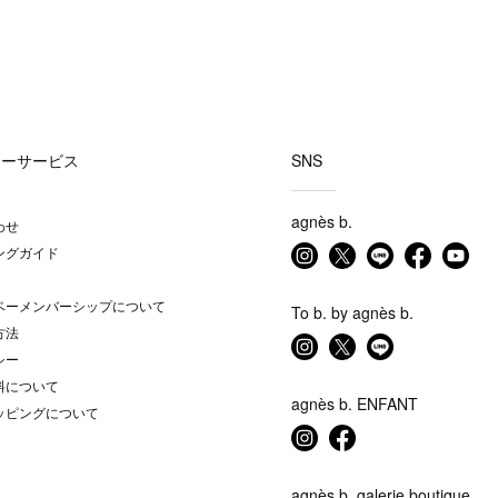
マーサービス
SNS
agnès b.
わせ
ングガイド
ベーメンバーシップについて
To b. by agnès b.
方法
シー
料について
agnès b. ENFANT
ッピングについて
agnès b. galerie boutique