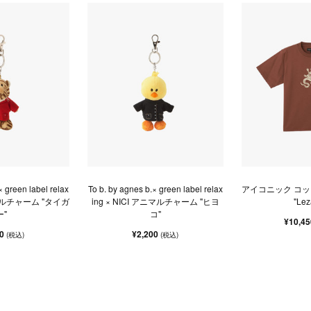
× green label relax
To b. by agnes b.× green label relax
アイコニック コッ
アニマルチャーム "タイガ
ing × NICI アニマルチャーム "ヒヨ
"Lez
ー"
コ"
¥10,4
00
¥2,200
(税込)
(税込)