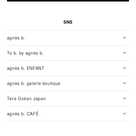
SNS
agnès b.
To b. by agnès b.
agnès b. ENFANT
agnès b. galerie boutique
Tara Océan Japan
agnès b. CAFÉ