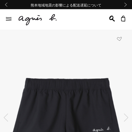
熊本地域地震の影響による配送遅延について
熊本地域地震の影響による配送遅延について
Summer Sale 2buy10%OFF!!
Summer Sale 2buy10%OFF!!
前の画像
次の画
前の画像
次