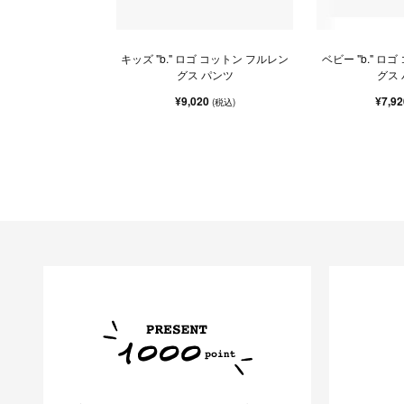
キッズ "b." ロゴ コットン フルレン
ベビー "b." ロ
グス パンツ
グス
¥9,020
¥7,9
(税込)