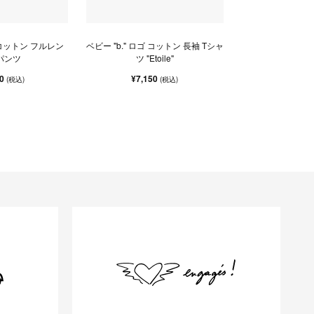
ゴ コットン フルレン
ベビー "b." ロゴ コットン 長袖 Tシャ
パンツ
ツ "Etoile"
00
¥7,150
(税込)
(税込)