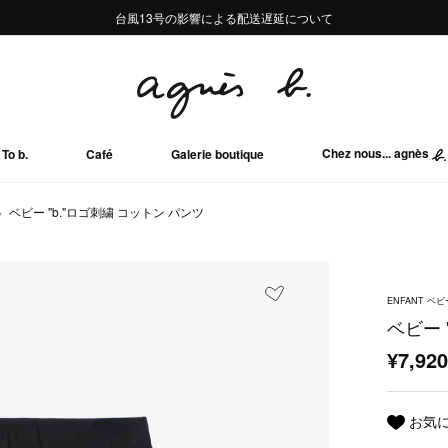
熊本地域地震の影響による配送遅延について
熊本地域地震の影響による配送遅延について
台風13号の影響による配送遅延について
Summer Sale 2buy10%OFF!!
Summer Sale 2buy10%OFF!!
Chez nous... agnès
To b.
Café
Galerie boutique
ベビー "b."ロゴ刺繍 コットン パンツ
ENFANT ベビ
ベビー 
¥7,92
お気