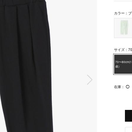
カラー：ブ
サイズ：70
70〜80cm(1
歳）
次の画像
在庫：
◯