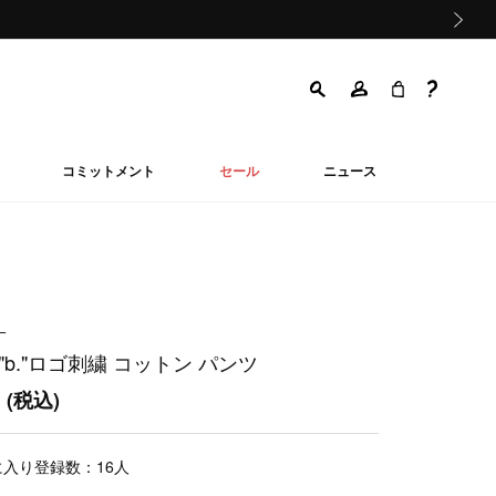
次の画像
コミットメント
セール
ニュース
ー
"b."ロゴ刺繍 コットン パンツ
0
(税込)
に入り登録数：
16
人