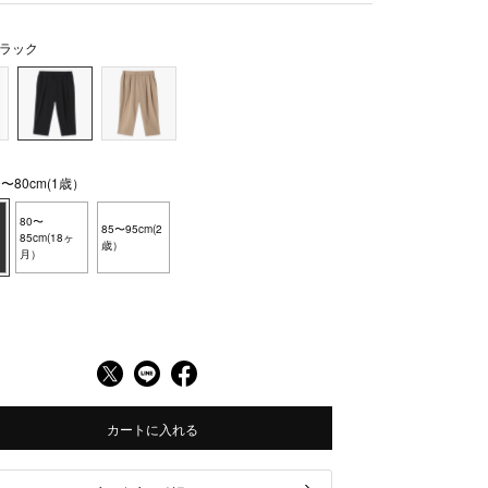
ラック
〜80cm(1歳）
80〜
85〜95cm(2
85cm(18ヶ
歳）
月）
カートに入れる