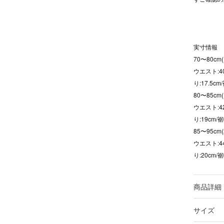
実寸情報
70〜80cm(
ウエスト:40
り:17.5cm
80〜85cm
ウエスト:42
り:19cm/裾
85〜95cm(
ウエスト:44
り:20cm/裾
商品詳細
サイズ