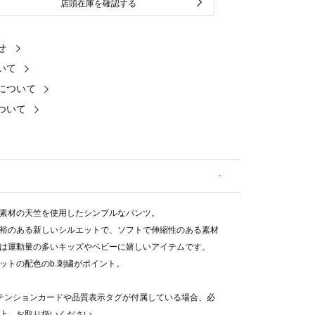
店頭在庫を確認する
せ
いて
について
ついて
素材の天竺を使用したシンプルなパンツ。
裕のある新しいシルエットで、ソフトで伸縮性のある素材
は運動量の多いキッズやベビーに嬉しいアイテムです。
ットの配色のb.刺繍がポイント。
テンションカードや品質表示タグが付属している場合、必
上、お取り扱いください。