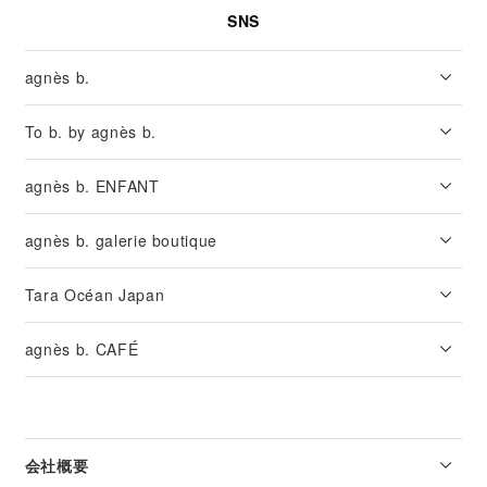
SNS
agnès b.
To b. by agnès b.
agnès b. ENFANT
agnès b. galerie boutique
Tara Océan Japan
agnès b. CAFÉ
会社概要