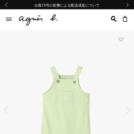
熊本地域地震の影響による配送遅延について
熊本地域地震の影響による配送遅延について
台風13号の影響による配送遅延について
Summer Sale 2buy10%OFF!!
Summer Sale 2buy10%OFF!!
前の画像
次の画
前の画像
次