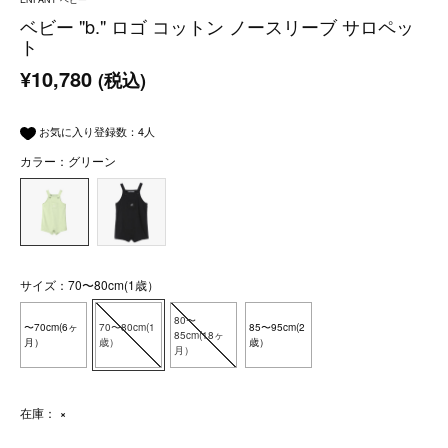
ベビー "b." ロゴ コットン ノースリーブ サロペッ
ト
¥10,780
(税込)
お気に入り登録数：
4
人
カラー：グリーン
サイズ：70〜80cm(1歳）
80〜
〜70cm(6ヶ
70〜80cm(1
85〜95cm(2
85cm(18ヶ
月）
歳）
歳）
月）
在庫：
×