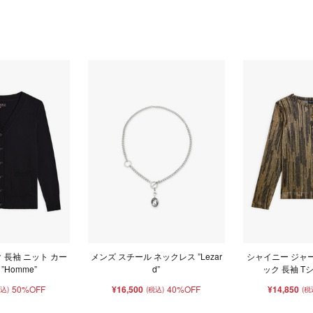
 長袖 ニット カー
メンズ スチール ネックレス ”Lezar
シャイニー ジャ
”Homme”
d”
ック 長袖 Tシ
50%OFF
¥16,500
40%OFF
¥14,850
税込)
(税込)
(税