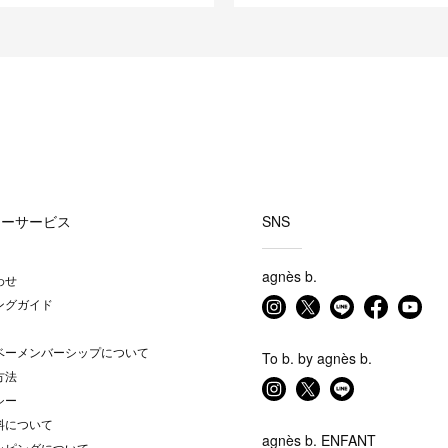
マーサービス
SNS
agnès b.
わせ
ングガイド
ベーメンバーシップについて
To b. by agnès b.
方法
シー
料について
agnès b. ENFANT
ッピングについて