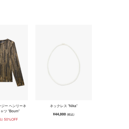
ージー ヘンリーネ
ネックレス ”Nika”
ャツ ”Boum”
¥44,000
(税込)
50%OFF
込)