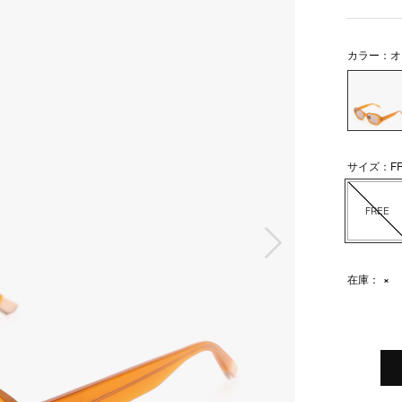
カラー：オ
サイズ：FR
FREE
次の画像
在庫：
×