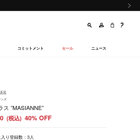
次の画像
コミットメント
セール
ニュース
品不可
メンズ
ス ”MASIANNE”
40
40% OFF
(税込)
に入り登録数：
3
人