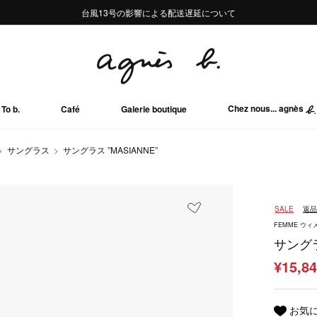
熊本地域地震の影響による配送遅延について
熊本地域地震の影響による配送遅延について
台風13号の影響による配送遅延について
Summer Sale 2buy10%OFF!!
Summer Sale 2buy10%OFF!!
Chez nous... agnès
To b.
Café
Galerie boutique
サングラス
サングラス ”MASIANNE”
SALE
返
FEMME ウィ
サングラ
¥15,8
お気