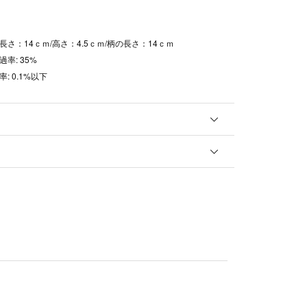
長さ：14ｃｍ/高さ：4.5ｃｍ/柄の長さ：14ｃｍ
率: 35%
: 0.1%以下