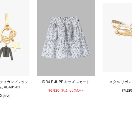
ーディガンプレッシ
IDR4 E JUPE キッズ スカート
メタル リボン
 ABA01-01
¥6,820
60%OFF
¥4,29
(税込)
50
(税込)