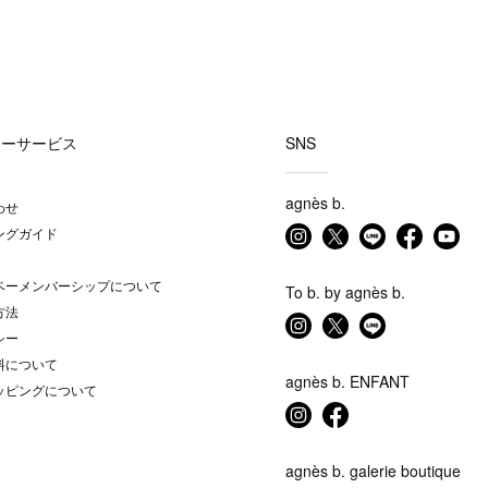
マーサービス
SNS
agnès b.
わせ
ングガイド
ベーメンバーシップについて
To b. by agnès b.
方法
シー
料について
agnès b. ENFANT
ッピングについて
agnès b. galerie boutique