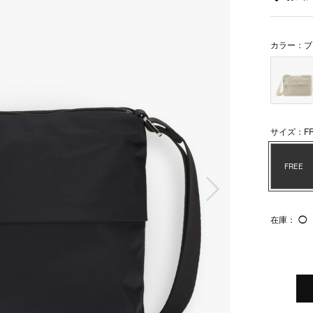
カラー：ブ
サイズ：FR
FREE
次の画像
在庫：
◯