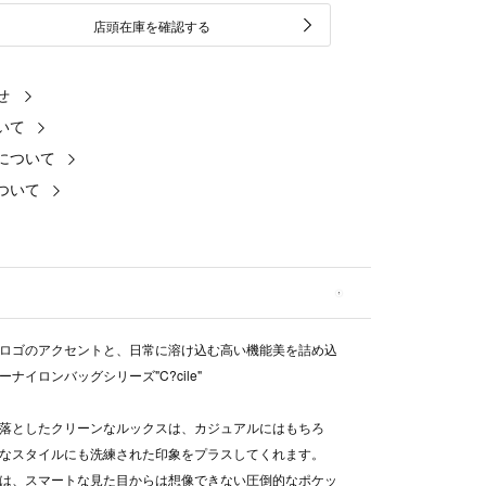
店頭在庫を確認する
せ
いて
について
ついて
ロゴのアクセントと、日常に溶け込む高い機能美を詰め込
ナイロンバッグシリーズ"C?cile"
落としたクリーンなルックスは、カジュアルにはもちろ
なスタイルにも洗練された印象をプラスしてくれます。
は、スマートな見た目からは想像できない圧倒的なポケッ