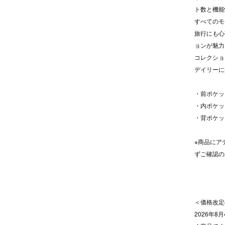
ト数と機能
すべてのモ
旅行にも心
ョンが魅力
コレクショ
デイリーに
・前ポケッ
・内ポケッ
・背ポケッ
※商品にア
ずご確認の
＜価格改定
2026年