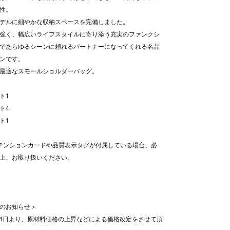
性。
デルに細やかな収納スペースを完備しました。
強く、幅広いライフスタイルに寄り添う充実のファンクシ
であらゆるシーンに頼れるパートナーになってくれる名品
ンです。
最適なスモールショルダーバッグ。
ト1
ト4
ト1
テンションカードや品質表示タグが付属している場合、必
上、お取り扱いください。
のお知らせ＞
8月4日より、原材料価格の上昇などによる価格改定をさせて頂