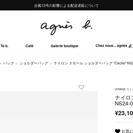
熊本地域地震の影響による配送遅延について
熊本地域地震の影響による配送遅延について
台風13号の影響による配送遅延について
Summer Sale 2buy10%OFF!!
Summer Sale 2buy10%OFF!!
Chez nous... agnès
To b.
Café
Galerie boutique
バッグ
ショルダーバッグ
ナイロン スモール ショルダーバッグ "Cecile" NS2
VOYAGE 
ナイロン
NS24-
¥23,1
お気