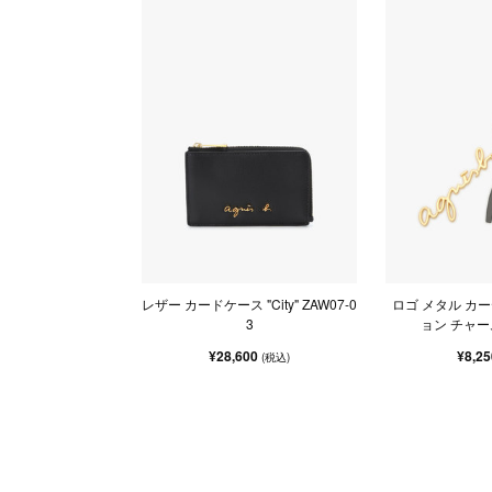
レザー カードケース "City" ZAW07-0
ロゴ メタル カ
3
ョン チャーム
¥28,600
¥8,2
(税込)