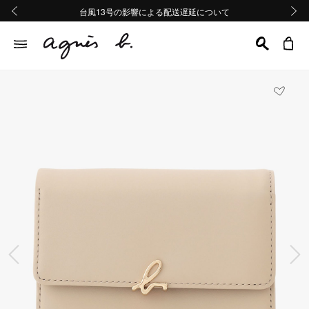
熊本地域地震の影響による配送遅延について
熊本地域地震の影響による配送遅延について
台風13号の影響による配送遅延について
Summer Sale 2buy10%OFF!!
Summer Sale 2buy10%OFF!!
前の画像
次の画
前の画像
次