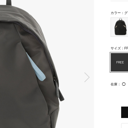
カラー：グ
サイズ：FR
FREE
次の画像
在庫：
◯