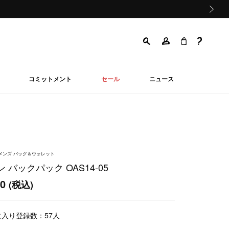
次の画像
コミットメント
セール
ニュース
ウィメンズ バッグ＆ウォレット
 バックパック OAS14-05
00
(税込)
に入り登録数：
57
人