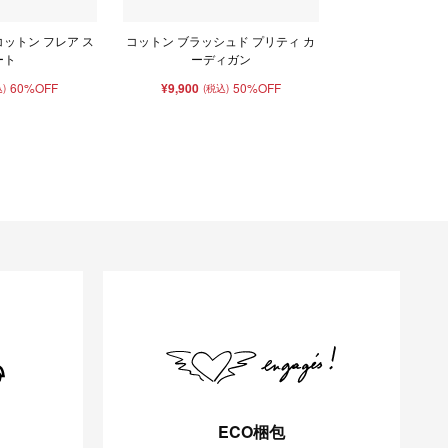
コットン フレア ス
コットン ブラッシュド プリティ カ
ート
ーディガン
60%OFF
¥9,900
50%OFF
)
(税込)
ECO梱包