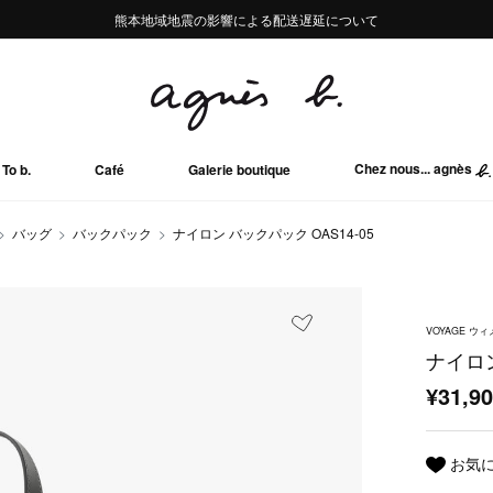
熊本地域地震の影響による配送遅延について
熊本地域地震の影響による配送遅延について
Summer Sale 2buy10%OFF!!
Summer Sale 2buy10%OFF!!
Chez nous... agnès
To b.
Café
Galerie boutique
バッグ
バックパック
ナイロン バックパック OAS14-05
VOYAGE 
ナイロン
¥31,9
お気