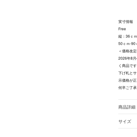
実寸情報
Free
縦：36ｃｍ
50ｃｍ-9
＜価格改定
2026年
く商品です
下げ札とサ
示価格が正
何卒ご了承
商品詳細
サイズ