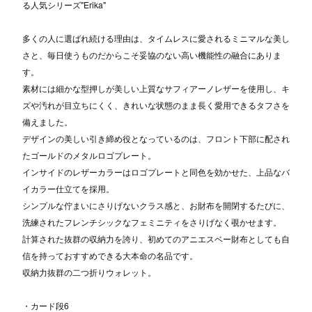
る人気シリーズ"Erika"
多くの人に選ばれ続ける理由は、タイムレスに愛されるミニマルな美し
さと、毎日使うものだからこそ妥協のない高い機能性の融合にありま
す。
素材には細かな型押しが美しい上質なサフィアーノレザーを使用し、キ
ズや汚れが目立ちにくく、きれいな状態のまま長く愛用できるタフさを
備えました。
デザインの美しい引き締め役となっているのは、フロント下部に配され
たゴールドのメタルロゴプレート。
インサイドのレザーカラーはロゴプレートと同色を効かせた、上品なバ
イカラー仕立てを採用。
シンプルな佇まいにさりげないクラス感と、お財布を開閉するたびに、
洗練されたフレンチシックなフェミニティをさりげなく覗かせます。
計算された抜群の収納力を誇り、初めてのアニエスベー財布としても自
信を持っておすすめできる大本命の名品です。
収納力抜群の二つ折りウォレット。
・カード段6