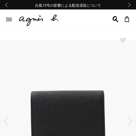
熊本地域地震の影響による配送遅延について
熊本地域地震の影響による配送遅延について
台風13号の影響による配送遅延について
Summer Sale 2buy10%OFF!!
Summer Sale 2buy10%OFF!!
前の画像
次の画
前の画像
次