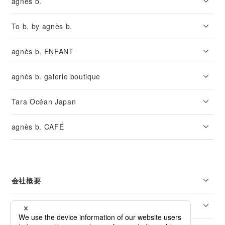
agnès b.
To b. by agnès b.
agnès b. ENFANT
agnès b. galerie boutique
Tara Océan Japan
agnès b. CAFÉ
会社概要
リーガル