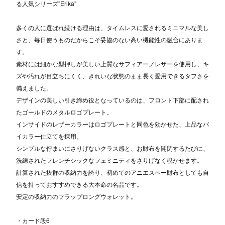
る人気シリーズ"Erika"
多くの人に選ばれ続ける理由は、タイムレスに愛されるミニマルな美し
さと、毎日使うものだからこそ妥協のない高い機能性の融合にありま
す。
素材には細かな型押しが美しい上質なサフィアーノレザーを使用し、キ
ズや汚れが目立ちにくく、きれいな状態のまま長く愛用できるタフさを
備えました。
デザインの美しい引き締め役となっているのは、フロント下部に配され
たゴールドのメタルロゴプレート。
インサイドのレザーカラーはロゴプレートと同色を効かせた、上品なバ
イカラー仕立てを採用。
シンプルな佇まいにさりげないクラス感と、お財布を開閉するたびに、
洗練されたフレンチシックなフェミニティをさりげなく覗かせます。
計算された抜群の収納力を誇り、初めてのアニエスベー財布としても自
信を持っておすすめできる大本命の名品です。
安定の収納力のフラップロングウォレット。
・カード段6