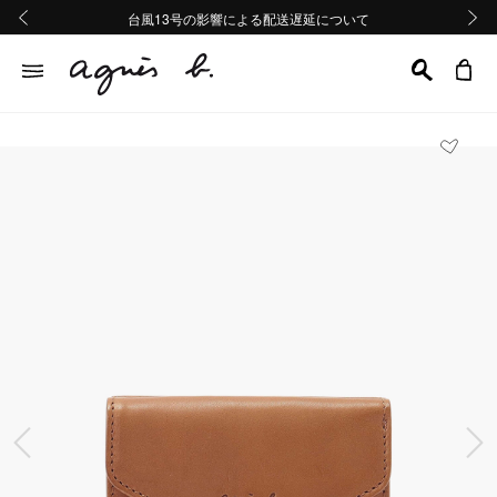
熊本地域地震の影響による配送遅延について
熊本地域地震の影響による配送遅延について
台風13号の影響による配送遅延について
Summer Sale 2buy10%OFF!!
Summer Sale 2buy10%OFF!!
前の画像
次の画
前の画像
次