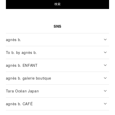
検索
SNS
agnès b.
To b. by agnès b.
agnès b. ENFANT
agnès b. galerie boutique
Tara Océan Japan
agnès b. CAFÉ