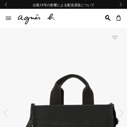
熊本地域地震の影響による配送遅延について
熊本地域地震の影響による配送遅延について
台風13号の影響による配送遅延について
Summer Sale 2buy10%OFF!!
Summer Sale 2buy10%OFF!!
前の画像
次の画
前の画像
次