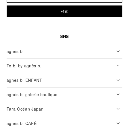
検索
SNS
agnès b.
To b. by agnès b.
agnès b. ENFANT
agnès b. galerie boutique
Tara Océan Japan
agnès b. CAFÉ