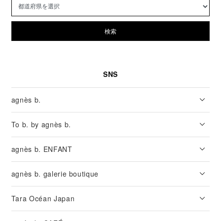
検索
SNS
agnès b.
To b. by agnès b.
agnès b. ENFANT
agnès b. galerie boutique
Tara Océan Japan