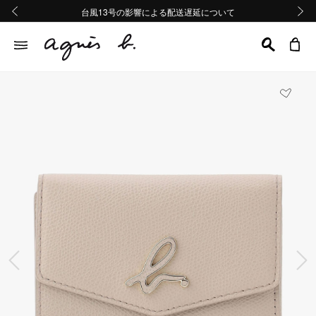
熊本地域地震の影響による配送遅延について
熊本地域地震の影響による配送遅延について
台風13号の影響による配送遅延について
Summer Sale 2buy10%OFF!!
Summer Sale 2buy10%OFF!!
前の画像
次の画
前の画像
次