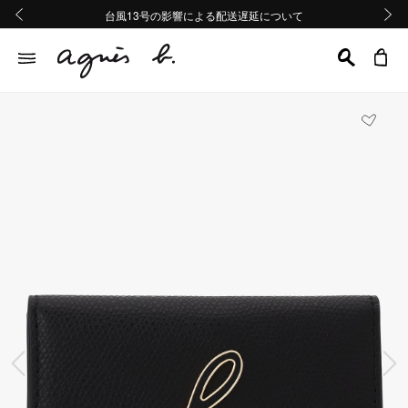
熊本地域地震の影響による配送遅延について
熊本地域地震の影響による配送遅延について
台風13号の影響による配送遅延について
Summer Sale 2buy10%OFF!!
Summer Sale 2buy10%OFF!!
前の画像
次の画
前の画像
次