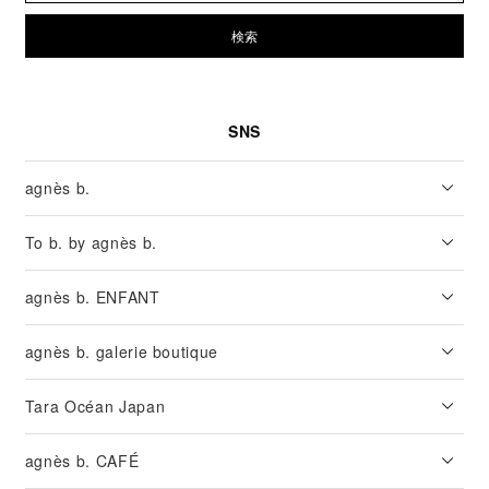
検索
SNS
agnès b.
To b. by agnès b.
agnès b. ENFANT
agnès b. galerie boutique
Tara Océan Japan
agnès b. CAFÉ