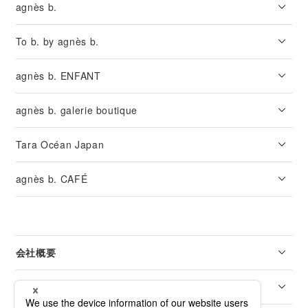
agnès b.
To b. by agnès b.
agnès b. ENFANT
agnès b. galerie boutique
Tara Océan Japan
agnès b. CAFÉ
会社概要
リーガル