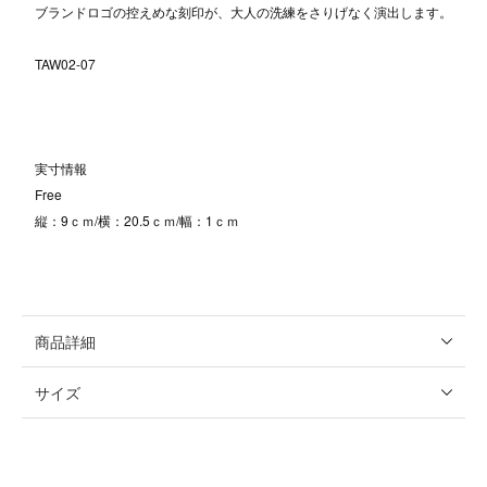
ブランドロゴの控えめな刻印が、大人の洗練をさりげなく演出します。
TAW02-07
実寸情報
Free
縦：9ｃｍ/横：20.5ｃｍ/幅：1ｃｍ
商品詳細
サイズ