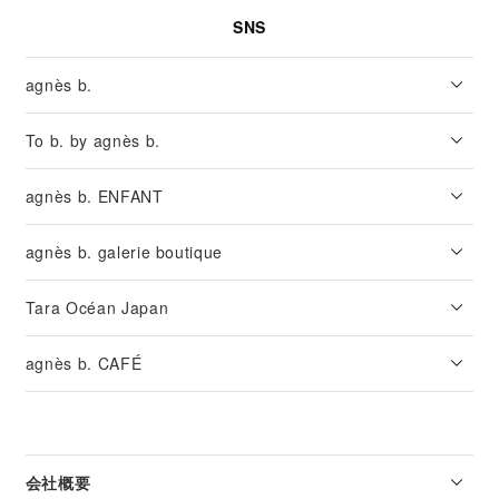
SNS
agnès b.
To b. by agnès b.
agnès b. ENFANT
agnès b. galerie boutique
Tara Océan Japan
agnès b. CAFÉ
会社概要