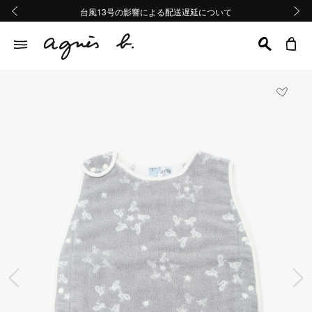
熊本地域地震の影響による配送遅延について
熊本地域地震の影響による配送遅延について
台風13号の影響による配送遅延について
Summer Sale 2buy10%OFF!!
Summer Sale 2buy10%OFF!!
前の画像
次の画
前の画像
次